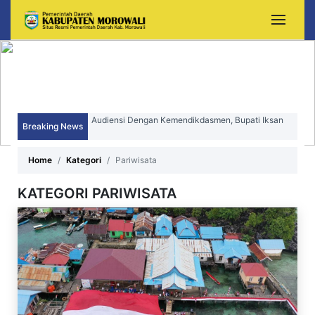
Breaking News
Sekda Morowali Yusman Mahbub Hadiri Peringatan
HUT ke-15 Kecamatan Bungku Timur
Home
Kategori
Pariwisata
KATEGORI PARIWISATA