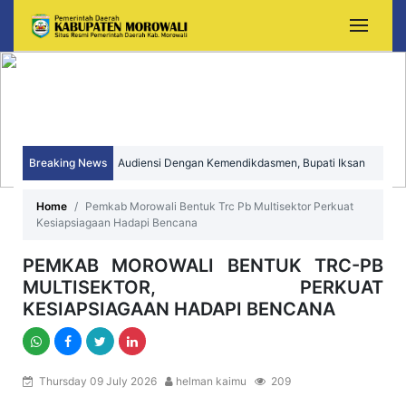
Breaking News
Audiensi Dengan Kemendikdasmen, Bupati Iksan
Perjuangkan Peningkatan Mutu dan Pemerataan
Home
Pemkab Morowali Bentuk Trc Pb Multisektor Perkuat
Kesiapsiagaan Hadapi Bencana
Pendidikan Morowali
PEMKAB MOROWALI BENTUK TRC-PB
MULTISEKTOR, PERKUAT
KESIAPSIAGAAN HADAPI BENCANA
Thursday 09 July 2026
helman kaimu
209