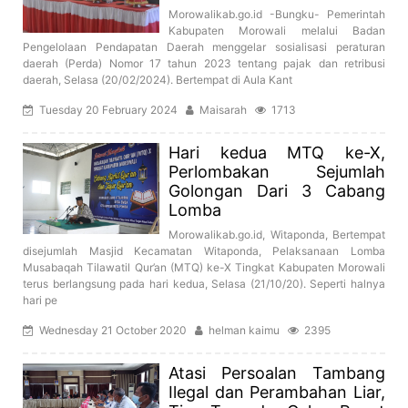
Morowalikab.go.id -Bungku- Pemerintah
Kabupaten Morowali melalui Badan
Pengelolaan Pendapatan Daerah menggelar sosialisasi peraturan
daerah (Perda) Nomor 17 tahun 2023 tentang pajak dan retribusi
daerah, Selasa (20/02/2024). Bertempat di Aula Kant
Tuesday 20 February 2024
Maisarah
1713
Hari kedua MTQ ke-X,
Perlombakan Sejumlah
Golongan Dari 3 Cabang
Lomba
Morowalikab.go.id, Witaponda, Bertempat
disejumlah Masjid Kecamatan Witaponda, Pelaksanaan Lomba
Musabaqah Tilawatil Qur’an (MTQ) ke-X Tingkat Kabupaten Morowali
terus berlangsung pada hari kedua, Selasa (21/10/20). Seperti halnya
hari pe
Wednesday 21 October 2020
helman kaimu
2395
Atasi Persoalan Tambang
Ilegal dan Perambahan Liar,