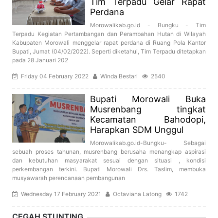
Tim Terpadu Gelar Rapat
Perdana
Morowalikab.go.id - Bungku - Tim
Terpadu Kegiatan Pertambangan dan Perambahan Hutan di Wilayah
Kabupaten Morowali menggelar rapat perdana di Ruang Pola Kantor
Bupati, Jumat (04/02/2022). Seperti diketahui, Tim Terpadu ditetapkan
pada 28 Januari 202
Friday 04 February 2022
Winda Bestari
2540
Bupati Morowali Buka
Musrenbang tingkat
Kecamatan Bahodopi,
Harapkan SDM Unggul
Morowalikab.go.id-Bungku- Sebagai
sebuah proses tahunan, musrenbang berusaha menangkap aspirasi
dan kebutuhan masyarakat sesuai dengan situasi , kondisi
perkembangan terkini. Bupati Morowali Drs. Taslim, membuka
musyawarah perencanaan pembangunan
Wednesday 17 February 2021
Octaviana Latong
1742
CEGAH STUNTING