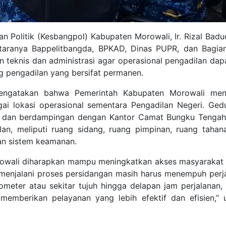
 Politik (Kesbangpol) Kabupaten Morowali, Ir. Rizal Badud
antaranya Bappelitbangda, BPKAD, Dinas PUPR, dan Bagi
teknis dan administrasi agar operasional pengadilan dap
pengadilan yang bersifat permanen.
mengatakan bahwa Pemerintah Kabupaten Morowali men
i lokasi operasional sementara Pengadilan Negeri. Ged
h dan berdampingan dengan Kantor Camat Bungku Tengah 
an, meliputi ruang sidang, ruang pimpinan, ruang tahan
an sistem keamanan.
rowali diharapkan mampu meningkatkan akses masyarakat
 menjalani proses persidangan masih harus menempuh perj
ometer atau sekitar tujuh hingga delapan jam perjalanan,
memberikan pelayanan yang lebih efektif dan efisien,’’ u