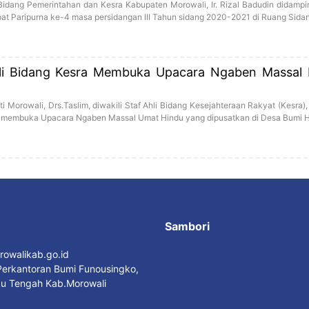
 Bidang Pemerintahan dan Kesra Kabupaten Morowali, Ir. Rizal Badudin didampi
Rapat Paripurna ke-4 masa persidangan III Tahun sidang 2020-2021 di Ruang Sid
Ahli Bidang Kesra Membuka Upacara Ngaben Massal
i Morowali, Drs.Taslim, diwakili Staf Ahli Bidang Kesejahteraan Rakyat (Kesra),
gus membuka Upacara Ngaben Massal Umat Hindu yang dipusatkan di Desa Bumi 
Sambori
owalikab.go.id
erkantoran Bumi Funousingko,
u Tengah Kab.Morowali