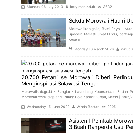
Monday 08 July 2019
kary marunduh
3632
Sekda Morowali Hadiri Up
Morowalikab.go.id, Bumi Raya - Atas
upacara Melasti umat Hindu, bertemp
kesem
Monday 16 March 2026
Ketut 
20.700 Petani se Morowali Diberi Perlin
Menginspirasi Sulawesi Tengah
Morowalikab.go.id - Bungku - Launching Kepesertaan Badan Pe
Morowali resmi digelar di Ruang Pola Kantor Bupati, Kamis (16/06/2
Wednesday 15 June 2022
Winda Bestari
2295
Asisten I Pemkab Morowa
3 Buah Ranperda Usul P