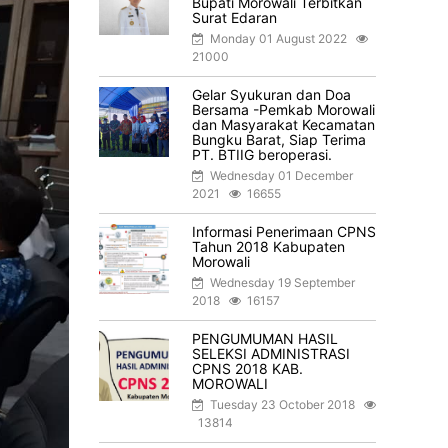
Bupati Morowali Terbitkan
Surat Edaran
Monday 01 August 2022
21000
Gelar Syukuran dan Doa
Bersama -Pemkab Morowali
dan Masyarakat Kecamatan
Bungku Barat, Siap Terima
PT. BTIIG beroperasi.
Wednesday 01 December
2021
16655
Informasi Penerimaan CPNS
Tahun 2018 Kabupaten
Morowali
Wednesday 19 September
2018
16157
PENGUMUMAN HASIL
SELEKSI ADMINISTRASI
CPNS 2018 KAB.
MOROWALI
Tuesday 23 October 2018
13814