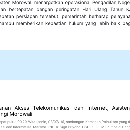
paten Morowali menargetkan operasional Pengadilan Negeri
an bertepatan dengan peringatan Hari Ulang Tahun K
patan persiapan tersebut, pemerintah berharap pelaya
 mampu memberikan kepastian hukum yang lebih baik bag
anan Akses Telekomunikasi dan Internet, Asiste
ngi Morowali
epat pukul 09.20 Wita (senin, 08/07/19), rombongan Kemenko Polhukam yang d
si dan Informatika, Marsma TNI. Dr. Sigit Priyono, GSC., S.IP., M.Sc, tiba di Ban