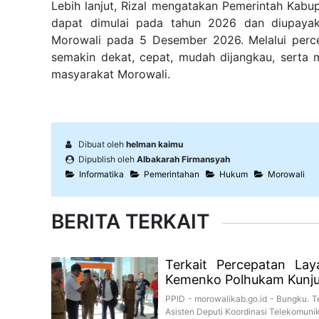
Lebih lanjut, Rizal mengatakan Pemerintah Kabu
dapat dimulai pada tahun 2026 dan diupayak
Morowali pada 5 Desember 2026. Melalui perce
semakin dekat, cepat, mudah dijangkau, serta
masyarakat Morowali.
Dibuat oleh
helman kaimu
Dipublish oleh
Albakarah Firmansyah
Informatika
Pemerintahan
Hukum
Morowali
BERITA TERKAIT
Terkait Percepatan Lay
Kemenko Polhukam Kunju
PPID - morowalikab.go.id - Bungku. T
Asisten Deputi Koordinasi Telekomunika