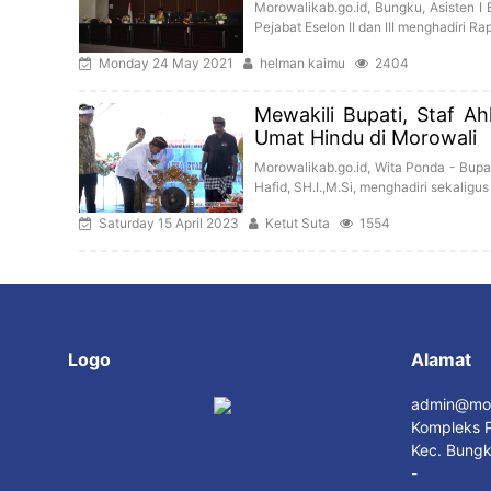
Morowalikab.go.id, Bungku, Asisten I
Pejabat Eselon II dan III menghadiri 
Monday 24 May 2021
helman kaimu
2404
Mewakili Bupati, Staf 
Umat Hindu di Morowali
Morowalikab.go.id, Wita Ponda - Bupat
Hafid, SH.I.,M.Si, menghadiri sekali
Saturday 15 April 2023
Ketut Suta
1554
Logo
Alamat
admin@mor
Kompleks P
Kec. Bungk
-