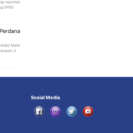
ngi sejumlah
ang DPRD
 Perdana
 Abdul Malik
Harapan, K
Sosial Media