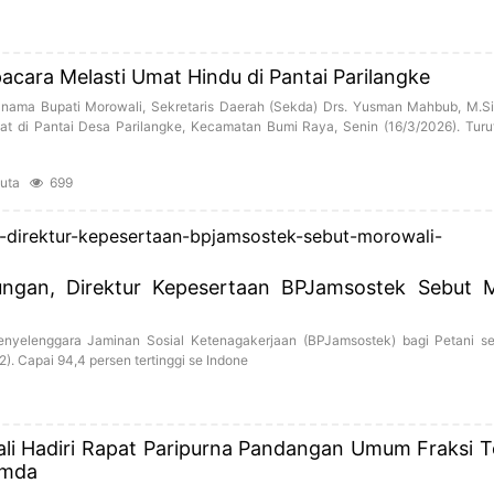
acara Melasti Umat Hindu di Pantai Parilangke
 nama Bupati Morowali, Sekretaris Daerah (Sekda) Drs. Yusman Mahbub, M.Si
at di Pantai Desa Parilangke, Kecamatan Bumi Raya, Senin (16/3/2026). Turu
Suta
699
dungan, Direktur Kepesertaan BPJamsostek Sebut 
nyelenggara Jaminan Sosial Ketenagakerjaan (BPJamsostek) bagi Petani s
2). Capai 94,4 persen tertinggi se Indone
li Hadiri Rapat Paripurna Pandangan Umum Fraksi 
emda