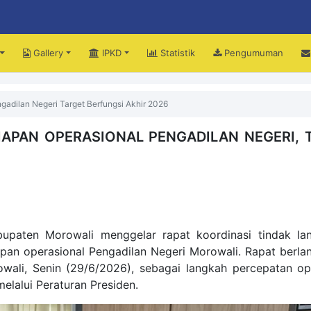
Gallery
IPKD
Statistik
Pengumuman
upati Iksan Perjuangkan Peningkatan Mutu dan Pemerataan Pendidikan Morow
adilan Negeri Target Berfungsi Akhir 2026
APAN OPERASIONAL PENGADILAN NEGERI, 
paten Morowali menggelar rapat koordinasi tindak lan
apan operasional Pengadilan Negeri Morowali. Rapat berla
ali, Senin (29/6/2026), sebagai langkah percepatan op
melalui Peraturan Presiden.