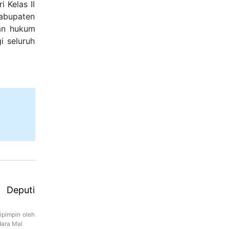
 Kelas II
abupaten
nan hukum
i seluruh
n Deputi
ipimpin oleh
dara Mal