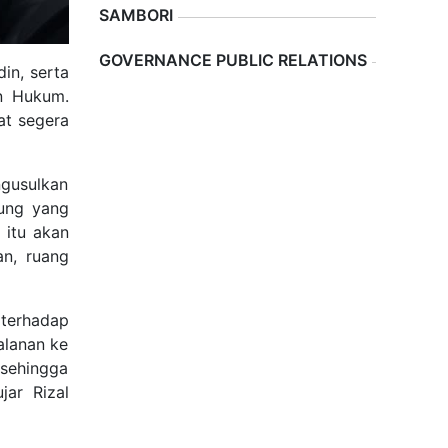
SAMBORI
Previous
Next
GOVERNANCE PUBLIC RELATIONS
in, serta
an Hukum.
at segera
gusulkan
ung yang
itu akan
an, ruang
 terhadap
alanan ke
 sehingga
jar Rizal