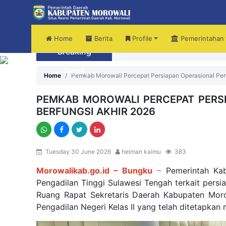
Home
Berita
Profile
Pemerintahan
Breaking
Audiensi Dengan Kemendikdasmen, B
News
Home
Pemkab Morowali Percepat Persiapan Operasional Peng
PEMKAB MOROWALI PERCEPAT PERSI
BERFUNGSI AKHIR 2026
Tuesday 30 June 2026
helman kaimu
383
Morowalikab.go.id – Bungku
–
Pemerintah Kabu
Pengadilan Tinggi Sulawesi Tengah terkait persi
Ruang Rapat Sekretaris Daerah Kabupaten Morow
Pengadilan Negeri Kelas II yang telah ditetapkan 