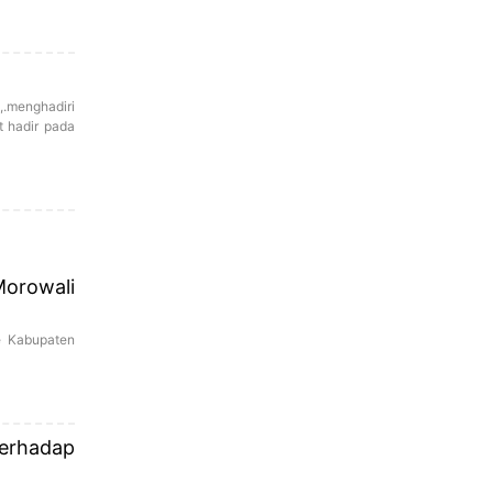
,.menghadiri
t hadir pada
Morowali
e Kabupaten
Terhadap