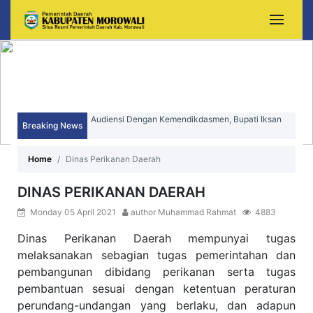
Audiensi Dengan Kemendikdasmen, Bupati Iksan
Breaking News
Perjuangkan Peningkatan Mutu dan Pemerataan
Sekda Morowali Yusman Mahbub Hadiri Peringatan
Home
Dinas Perikanan Daerah
Pendidikan Morowali
HUT ke-15 Kecamatan Bungku Timur
DINAS PERIKANAN DAERAH
Monday 05 April 2021
author Muhammad Rahmat
4883
Dinas Perikanan Daerah mempunyai tugas
melaksanakan sebagian tugas pemerintahan dan
pembangunan dibidang perikanan serta tugas
pembantuan sesuai dengan ketentuan peraturan
perundang-undangan yang berlaku, dan adapun