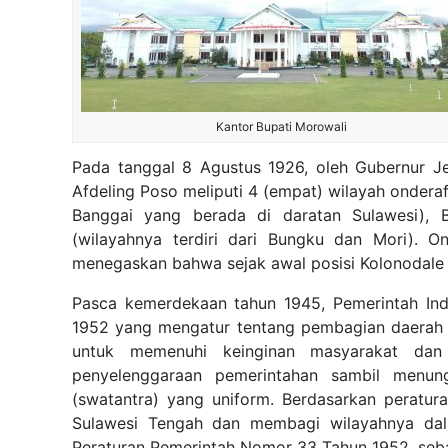
Kantor Bupati Morowali
Pada tanggal 8 Agustus 1926, oleh Gubernur Jen
Afdeling Poso meliputi 4 (empat) wilayah onderaf
Banggai yang berada di daratan Sulawesi), B
(wilayahnya terdiri dari Bungku dan Mori). O
menegaskan bahwa sejak awal posisi Kolonodale sa
Pasca kemerdekaan tahun 1945, Pemerintah In
1952 yang mengatur tentang pembagian daerah 
untuk memenuhi keinginan masyarakat dan
penyelenggaraan pemerintahan sambil menun
(swatantra) yang uniform. Berdasarkan peratur
Sulawesi Tengah dan membagi wilayahnya da
Peraturan Pemerintah Nomor 33 Tahun 1952, seba