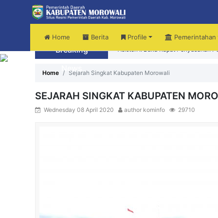
Home
Berita
Profile
Pemerintahan
Breaking
Asisten II Buka Rapat Penyusunan 
News
Audiensi Dengan Kemendikdasmen, B
Home
Sejarah Singkat Kabupaten Morowali
SEJARAH SINGKAT KABUPATEN MOR
Wednesday 08 April 2020
author kominfo
29710