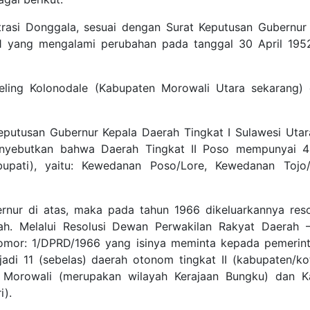
rasi Donggala, sesuai dengan Surat Keputusan Gubernur
1 yang mengalami perubahan pada tanggal 30 April 195
eling Kolonodale (Kabupaten Morowali Utara sekarang) 
eputusan Gubernur Kepala Daerah Tingkat I Sulawesi Uta
enyebutkan bahwa Daerah Tingkat II Poso mempunyai 4
bupati), yaitu: Kewedanan Poso/Lore, Kewedanan Tojo/
ernur di atas, maka pada tahun 1966 dikeluarkannya reso
h. Melalui Resolusi Dewan Perwakilan Rakyat Daerah 
omor: 1/DPRD/1966 yang isinya meminta kepada pemerint
adi 11 (sebelas) daerah otonom tingkat II (kabupaten/ko
n Morowali (merupakan wilayah Kerajaan Bungku) dan K
i).