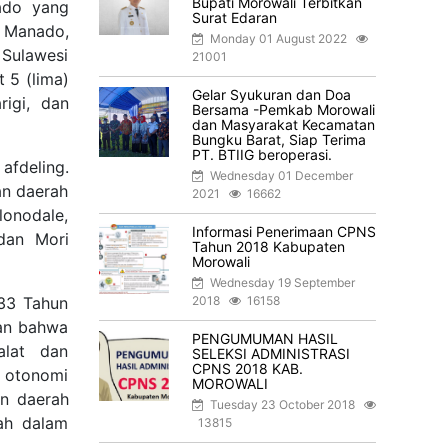
Bupati Morowali Terbitkan
ado yang
Surat Edaran
 Manado,
Monday 01 August 2022
Sulawesi
21001
 5 (lima)
Gelar Syukuran dan Doa
rigi, dan
Bersama -Pemkab Morowali
dan Masyarakat Kecamatan
Bungku Barat, Siap Terima
PT. BTIIG beroperasi.
afdeling.
Wednesday 01 December
an daerah
2021
16662
onodale,
Informasi Penerimaan CPNS
 dan Mori
Tahun 2018 Kabupaten
Morowali
Wednesday 19 September
33 Tahun
2018
16158
kan bahwa
PENGUMUMAN HASIL
alat dan
SELEKSI ADMINISTRASI
CPNS 2018 KAB.
 otonomi
MOROWALI
an daerah
Tuesday 23 October 2018
ah dalam
13815