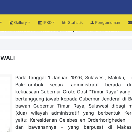
Gallery
IPKD
Statistik
Pengumuman
Peta Ketahanan dan Kerentanan Pangan Kabupaten Morowali Tahun 2026
upati Iksan Perjuangkan Peningkatan Mutu dan Pemerataan Pendidikan Morow
OWALI
Pada tanggal 1 Januari 1926, Sulawesi, Maluku, T
Bali-Lombok secara administratif berada 
kekuasaan Gubernur Grote Oost-“Timur Raya” yang
bertanggung jawab kepada Gubernur Jenderal di Ba
bawah Gubernur Timur Raya, Sulawesi dibagi m
(dua) wilayah administratif yang berbentuk Ker
yaitu: Keresidenan Celebes en Orderhorigheden –
dan bawahannya – yang berpusat di Makass