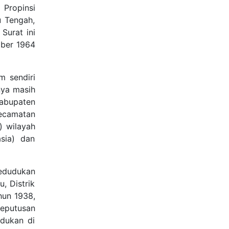
 Propinsi
u Tengah,
Surat ini
mber 1964
m sendiri
nya masih
Kabupaten
Kecamatan
) wilayah
sia) dan
kedudukan
, Distrik
hun 1938,
keputusan
udukan di