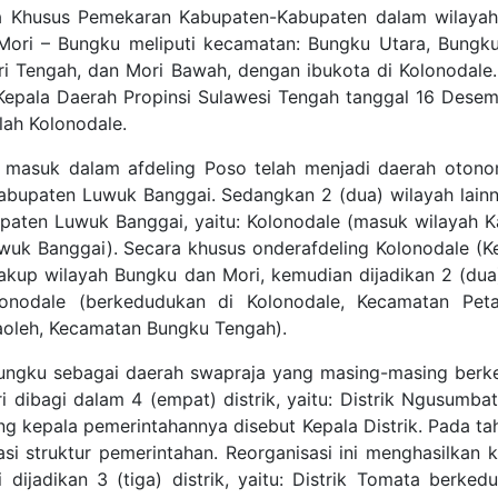
ia Khusus Pemekaran Kabupaten-Kabupaten dalam wilayah
ori – Bungku meliputi kecamatan: Bungku Utara, Bungk
i Tengah, dan Mori Bawah, dengan ibukota di Kolonodale. 
epala Daerah Propinsi Sulawesi Tengah tanggal 16 Dese
ah Kolonodale.
g masuk dalam afdeling Poso telah menjadi daerah otono
Kabupaten Luwuk Banggai. Sedangkan 2 (dua) wilayah lain
aten Luwuk Banggai, yaitu: Kolonodale (masuk wilayah 
uk Banggai). Secara khusus onderafdeling Kolonodale (
akup wilayah Bungku dan Mori, kemudian dijadikan 2 (dua
lonodale (berkedudukan di Kolonodale, Kecamatan Peta
oleh, Kecamatan Bungku Tengah).
 Bungku sebagai daerah swapraja yang masing-masing ber
dibagi dalam 4 (empat) distrik, yaitu: Distrik Ngusumbatu
ng kepala pemerintahannya disebut Kepala Distrik. Pada ta
si struktur pemerintahan. Reorganisasi ini menghasilkan 
ijadikan 3 (tiga) distrik, yaitu: Distrik Tomata berked