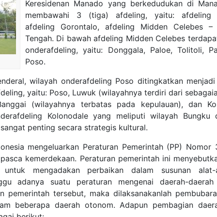
Keresidenan Manado yang berkedudukan di Man
membawahi 3 (tiga) afdeling, yaitu: afdeling
afdeling Gorontalo, afdeling Midden Celebes – 
Tengah. Di bawah afdeling Midden Celebes terdapat
onderafdeling, yaitu: Donggala, Paloe, Tolitoli, Pa
Poso.
deral, wilayah onderafdeling Poso ditingkatkan menjadi 
deling, yaitu: Poso, Luwuk (wilayahnya terdiri dari sebagai
anggai (wilayahnya terbatas pada kepulauan), dan Kol
nderafdeling Kolonodale yang meliputi wilayah Bungku
ngat penting secara strategis kultural.
donesia mengeluarkan Peraturan Pemerintah (PP) Nomor 
pasca kemerdekaan. Peraturan pemerintah ini menyebut
 untuk mengadakan perbaikan dalam susunan alat-
ggu adanya suatu peraturan mengenai daerah-daerah
an pemerintah tersebut, maka dilaksanakanlah pembubar
lam beberapa daerah otonom. Adapun pembagian daer
gai berikut: