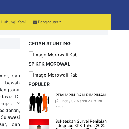
Hubungi Kami
Pengaduan
ali
CEGAH STUNTING
SPIKPK MOROWALI
imor, dan
di bawah
POPULER
 langsung
PEMIMPIN DAN PIMPINAN
tavia. Di
Friday 02 March 2018
enjadi 2
28685
esidenan,
 Sulawesi
Sukseskan Survei Penilaian
ar, dan
Integritas KPK Tahun 2022,