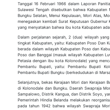
Tanggal 16 Februari 1966 dalam Laporan Panit
Sulawesi Tengah disebutkan bahwa Kabupaten M
Bungku Selatan, Menui Kepulauan, Mori Atas, Mor
menegaskan kembali Surat Keputusan Gubernur K
yang menyatakan bahwa ibu kota Kabupaten adal
Dalam perjalanan sejarah, 2 (dua) wilayah yan
tingkat Kabupaten, yaitu: Kabupaten Poso Dan 
berada dalam wilayah Kabupaten Poso dan Kabup
Poso dan Banggai (masuk wilayah Kabupaten Luw
Petasia dengan ibu kota Kolonodale) yang menc
Pembantu Bupati, yaitu: Pembantu Bupati Ko
Pembantu Bupati Bungku (berkedudukan di Marsa
Selanjutnya, bekas Kerajaan Mori dan Kerajaan
di Kolonodale dan Bungku. Daerah Swapraja Mori 
Sampalowo, Distrik Kangua, dan Distrik Soyo, ya
Pemerintah Hindia Belanda melakukan reorganisa
pada tahun 1942 bahwa wilayah Swapraja Mori d