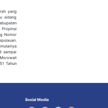
rah yang
lu sidang
Kabupaten
 Propinsi
ng Nomor
pulauan.
mulainya
9 sampai
Morowali
51 Tahun
Sosial Media