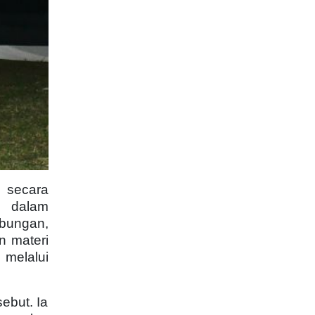
 secara
n dalam
mbungan,
 materi
 melalui
ebut. Ia