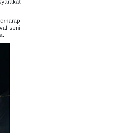
yarakat
berharap
val seni
a.