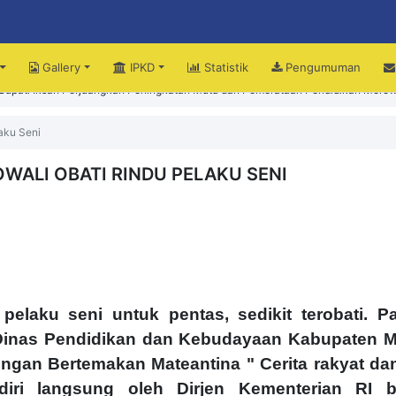
Gallery
IPKD
Statistik
Pengumuman
upati Iksan Perjuangkan Peningkatan Mutu dan Pemerataan Pendidikan Morow
iri Peringatan HUT ke-15 Kecamatan Bungku Timur
aku Seni
ALI OBATI RINDU PELAKU SENI
pelaku seni untuk pentas, sedikit terobati. Pa
Dinas Pendidikan dan Kebudayaan Kabupaten M
engan Bertemakan Mateantina " Cerita rakyat dan
adiri langsung oleh Dirjen Kementerian RI 