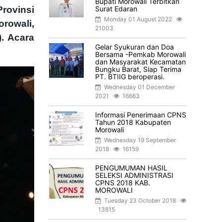
Bupati Morowali Terbitkan
rovinsi
Surat Edaran
Monday 01 August 2022
rowali,
21003
. Acara
Gelar Syukuran dan Doa
Bersama -Pemkab Morowali
dan Masyarakat Kecamatan
Bungku Barat, Siap Terima
PT. BTIIG beroperasi.
Wednesday 01 December
2021
16663
Informasi Penerimaan CPNS
Tahun 2018 Kabupaten
Morowali
Wednesday 19 September
2018
16159
PENGUMUMAN HASIL
SELEKSI ADMINISTRASI
CPNS 2018 KAB.
MOROWALI
Tuesday 23 October 2018
13815