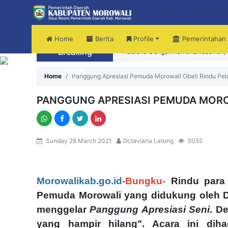
Home
Berita
Profile
Pemerintahan
Breaking
Audiensi Dengan Kemendikdasmen, B
News
Sekda Morowali Yusman Mahbub Had
Home
Panggung Apresiasi Pemuda Morowali Obati Rindu Pel
PANGGUNG APRESIASI PEMUDA MOROW
Sunday 28 March 2021
Octaviana Latong
3055
Morowalikab.go.id
-
Bungku-
Rindu para 
Pemuda Morowali yang didukung oleh 
menggelar
Panggung Apresiasi Seni
. D
yang hampir hilang". Acara ini dih