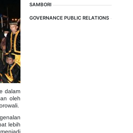
SAMBORI
Previous
Next
GOVERNANCE PUBLIC RELATIONS
ne dalam
an oleh
rowali.
genalan
t lebih
 menjadi