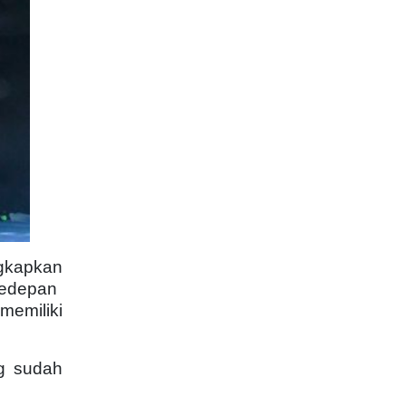
gkapkan
Kedepan
memiliki
ng sudah