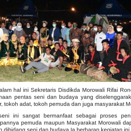
am hal ini Sekretaris Disdikda Morowali Rifai Ro
naan pentas seni dan budaya yang diselenggarak
 tokoh adat, tokoh pemuda dan juga masyarakat Mo
eni ini sangat bermanfaat sebagai proses pen
epannya pemuda maupun Masyarakat Morowali dapa
 dibidang seni dan budaya.
Ia berharap kegiatan ini