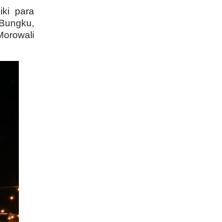
iki para
 Bungku,
orowali