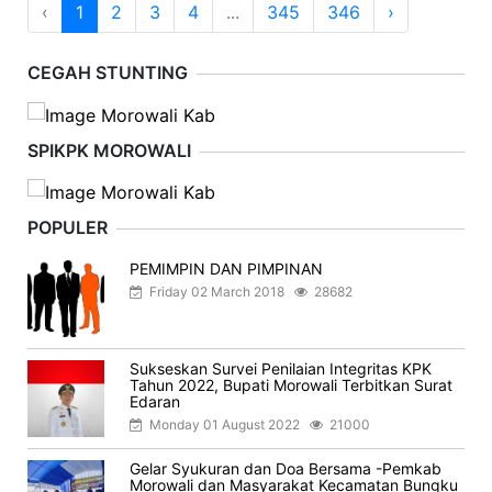
‹
1
2
3
4
...
345
346
›
CEGAH STUNTING
SPIKPK MOROWALI
POPULER
PEMIMPIN DAN PIMPINAN
Friday 02 March 2018
28682
Sukseskan Survei Penilaian Integritas KPK
Tahun 2022, Bupati Morowali Terbitkan Surat
Edaran
Monday 01 August 2022
21000
Gelar Syukuran dan Doa Bersama -Pemkab
Morowali dan Masyarakat Kecamatan Bungku