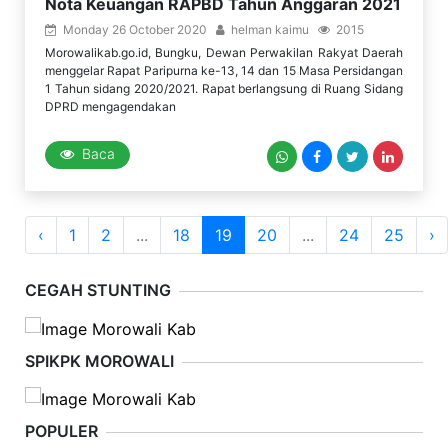
Nota Keuangan RAPBD Tahun Anggaran 2021
Monday 26 October 2020
helman kaimu
2015
Morowalikab.go.id, Bungku, Dewan Perwakilan Rakyat Daerah
menggelar Rapat Paripurna ke-13, 14 dan 15 Masa Persidangan
1 Tahun sidang 2020/2021. Rapat berlangsung di Ruang Sidang
DPRD mengagendakan
Baca
‹
1
2
...
18
19
20
...
24
25
›
CEGAH STUNTING
SPIKPK MOROWALI
POPULER