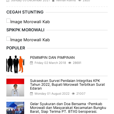
Sunday 05 December 2021
helman kaimu
2920
CEGAH STUNTING
SPIKPK MOROWALI
POPULER
PEMIMPIN DAN PIMPINAN
Friday 02 March 2018
28691
Sukseskan Survei Penilaian Integritas KPK
Tahun 2022, Bupati Morowali Terbitkan Surat
Edaran
Monday 01 August 2022
21007
Gelar Syukuran dan Doa Bersama -Pemkab
Morowali dan Masyarakat Kecamatan Bungku
Barat, Siap Terima PT. BTIIG beroperasi.