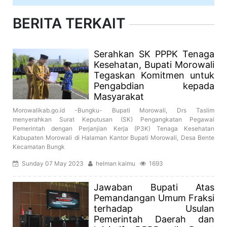
BERITA TERKAIT
Serahkan SK PPPK Tenaga
Kesehatan, Bupati Morowali
Tegaskan Komitmen untuk
Pengabdian kepada
Masyarakat
Morowalikab.go.id -Bungku- Bupati Morowali, Drs Taslim
menyerahkan Surat Keputusan (SK) Pengangkatan Pegawai
Pemerintah dengan Perjanjian Kerja (P3K) Tenaga Kesehatan
Kabupaten Morowali di Halaman Kantor Bupati Morowali, Desa Bente
Kecamatan Bungk
Sunday 07 May 2023
helman kaimu
1693
Jawaban Bupati Atas
Pemandangan Umum Fraksi
terhadap Usulan
Pemerintah Daerah dan