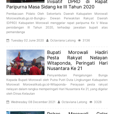
Inisiatif DPRD di Rapat
Paripurna Masa Sidang ke III Tahun 2020
Pembacaan Pidato Oleh Sekertaris Daerah Kabupaten Morowali
Morowalikab.go.id-Bungku- Dewan Perwakilan Rakyat Daerah
(DPRD) Kabupaten Morowali menggelar rapat paripurna Ke V Masa
persidangan III Tahun 2020, terhadap jawaban bupati atas
pemandanga
Tuesday 02 June 2020
Octaviana Latong
3136
Bupati Morowali Hadiri
Pesta Rakyat Nelayan
Witaponda, Peringati Hari
Nusantara Ke 21
Penyambutan Pengalungan Bunga
Kepada Bupati Morowali oleh Putra Putri Duta Lingkungan Kabupaten
Morowali Morowalikab.go.id-Witaponda- Perayaan pesta rakyat
nelayan dalam rangka memperingati Hari Nusantara Ke 21, yang digelar
oleh Dinas Kelautan
Wednesday 08 December 2021
Octaviana Latong
3328
Polres Morowali Gelar