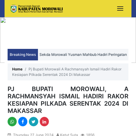
Breaking News
Sekda Morowali Yusman Mahbub Hadiri Peringatan
HUT ke-15 Kecamatan Bungku Timur
Home
Pj Bupati Morowali A Rachmansyah Ismail Hadiri Rakor
Kesiapan Pilkada Serentak 2024 Di Makassar
PJ BUPATI MOROWALI, A
RACHMANSYAH ISMAIL HADIRI RAKOR
KESIAPAN PILKADA SERENTAK 2024 DI
MAKASSAR
Thursday 27 June 2024
Ketut Suta
1856