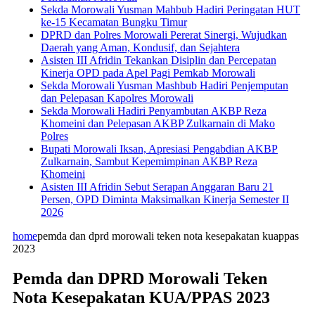
Sekda Morowali Yusman Mahbub Hadiri Peringatan HUT
ke-15 Kecamatan Bungku Timur
DPRD dan Polres Morowali Pererat Sinergi, Wujudkan
Daerah yang Aman, Kondusif, dan Sejahtera
Asisten III Afridin Tekankan Disiplin dan Percepatan
Kinerja OPD pada Apel Pagi Pemkab Morowali
Sekda Morowali Yusman Mashbub Hadiri Penjemputan
dan Pelepasan Kapolres Morowali
Sekda Morowali Hadiri Penyambutan AKBP Reza
Khomeini dan Pelepasan AKBP Zulkarnain di Mako
Polres
Bupati Morowali Iksan, Apresiasi Pengabdian AKBP
Zulkarnain, Sambut Kepemimpinan AKBP Reza
Khomeini
Asisten III Afridin Sebut Serapan Anggaran Baru 21
Persen, OPD Diminta Maksimalkan Kinerja Semester II
2026
home
pemda dan dprd morowali teken nota kesepakatan kuappas
2023
Pemda dan DPRD Morowali Teken
Nota Kesepakatan KUA/PPAS 2023