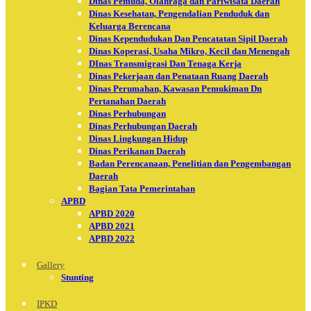
Dinas Pemuda, Olahraga dan Pariwisata Daerah
Dinas Kesehatan, Pengendalian Penduduk dan
Keluarga Berencana
Dinas Kependudukan Dan Pencatatan Sipil Daerah
Dinas Koperasi, Usaha Mikro, Kecil dan Menengah
DInas Transmigrasi Dan Tenaga Kerja
Dinas Pekerjaan dan Penataan Ruang Daerah
Dinas Perumahan, Kawasan Pemukiman Dn
Pertanahan Daerah
Dinas Perhubungan
Dinas Perhubungan Daerah
Dinas Lingkungan Hidup
Dinas Perikanan Daerah
Badan Perencanaan, Penelitian dan Pengembangan
Daerah
Bagian Tata Pemerintahan
APBD
APBD 2020
APBD 2021
APBD 2022
Gallery
Stunting
IPKD