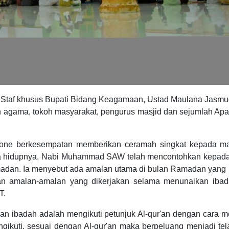
a Staf khusus Bupati Bidang Keagamaan, Ustad Maulana Jasmu
 agama, tokoh masyarakat, pengurus masjid dan sejumlah Apar
Rone berkesempatan memberikan ceramah singkat kepada ma
a hidupnya, Nabi Muhammad SAW telah mencontohkan kepad
amadan. Ia menyebut ada amalan utama di bulan Ramadan yan
gan amalan-amalan yang dikerjakan selama menunaikan iba
T.
kan ibadah adalah mengikuti petunjuk Al-qur'an dengan cara 
ngikuti, sesuai dengan Al-qur'an maka berpeluang menjadi te