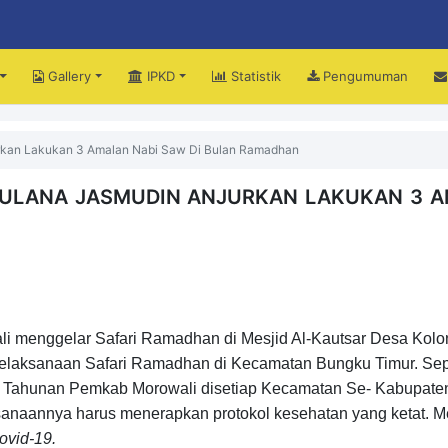
Gallery
IPKD
Statistik
Pengumuman
upati Iksan Perjuangkan Peningkatan Mutu dan Pemerataan Pendidikan Morow
rkan Lakukan 3 Amalan Nabi Saw Di Bulan Ramadhan
MAULANA JASMUDIN ANJURKAN LAKUKAN 3 
 menggelar Safari Ramadhan di Mesjid Al-Kautsar Desa Kolo
pelaksanaan Safari Ramadhan di Kecamatan Bungku Timur. Sep
n Tahunan Pemkab Morowali disetiap Kecamatan Se- Kabupate
ksanaannya harus menerapkan protokol kesehatan yang ketat. M
vid-19.