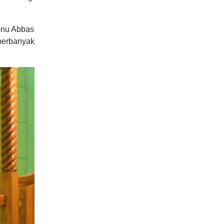
bnu Abbas
erbanyak