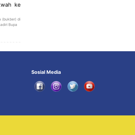
kwah ke
 (bukber) di
adiri Bupa
Sosial Media