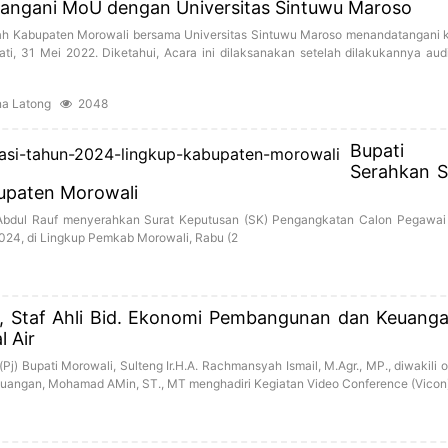
angani MoU dengan Universitas Sintuwu Maroso
ah Kabupaten Morowali bersama Universitas Sintuwu Maroso menandatangani 
i, 31 Mei 2022. Diketahui, Acara ini dilaksanakan setelah dilakukannya aud
na Latong
2048
Bupati 
Serahkan 
upaten Morowali
 Abdul Rauf menyerahkan Surat Keputusan (SK) Pengangkatan Calon Pegawai N
024, di Lingkup Pemkab Morowali, Rabu (2
li, Staf Ahli Bid. Ekonomi Pembangunan dan Keuanga
 Air
) Bupati Morowali, Sulteng Ir.H.A. Rachmansyah Ismail, M.Agr., MP., diwakili ol
angan, Mohamad AMin, ST., MT menghadiri Kegiatan Video Conference (Vicon