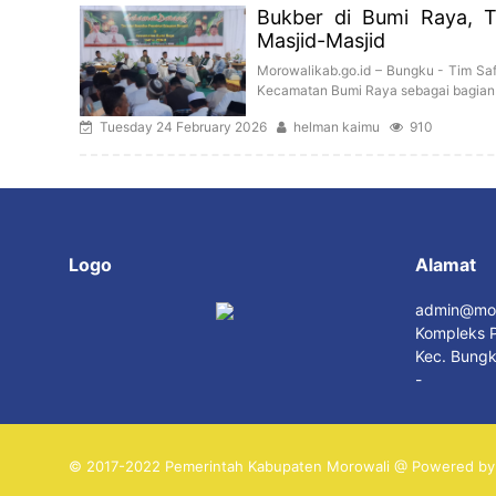
Bukber di Bumi Raya, 
Masjid-Masjid
Morowalikab.go.id – Bungku - Tim Sa
Kecamatan Bumi Raya sebagai bagian d
Tuesday 24 February 2026
helman kaimu
910
Logo
Alamat
admin@mor
Kompleks P
Kec. Bungk
-
© 2017-2022 Pemerintah Kabupaten Morowali @ Powered by 