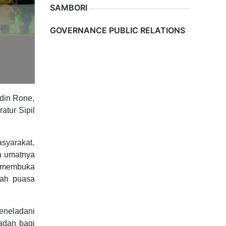
SAMBORI
Previous
Next
GOVERNANCE PUBLIC RELATIONS
din Rone,
atur Sipil
syarakat.
a umatnya
g membuka
dah puasa
meneladani
ladan bagi