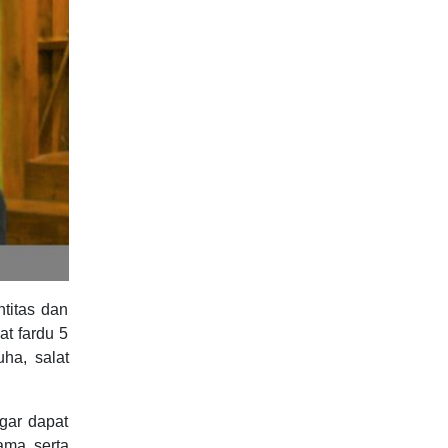
titas dan
at fardu 5
ha, salat
gar dapat
ama serta