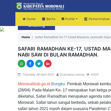
Home
Berita
Profile
Pemerintahan
Breaking
Audiensi Dengan Kemendikdasmen, B
News
Home
Safari Ramadhan Ke 17 Ustad Maulana Jasmudin Anju
SAFARI RAMADHAN KE-17, USTAD 
NABI SAW DI BULAN RAMADHAN.
Thursday 29 April 2021
Octaviana Latong
4305
Morowalikab.go.id-
Bungku-
Pemkab Morowali kembali
(28/04). Pada Malam Ke- 17 merupakan hari ketiga 
diketahui, Safari Ramadhan merupakan agenda ruti
Morowali. Safari tahun sangat berbeda, sebab pela
safari tahun 2021 masih dalam suasana
Pandemic Co