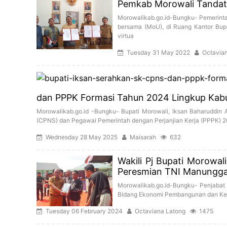
Pemkab Morowali Tandat
Morowalikab.go.id-Bungku- Pemerint
bersama (MoU), di Ruang Kantor Bupat
virtua
Tuesday 31 May 2022
Octavia
dan PPPK Formasi Tahun 2024 Lingkup Kab
Morowalikab.go.id -Bungku- Bupati Morowali, Iksan Baharuddin
(CPNS) dan Pegawai Pemerintah dengan Perjanjian Kerja (PPPK) 2
Wednesday 28 May 2025
Maisarah
632
Wakili Pj Bupati Morowa
Peresmian TNI Manunggal
Morowalikab.go.id-Bungku- Penjabat (Pj
Bidang Ekonomi Pembangunan dan Keu
Tuesday 06 February 2024
Octaviana Latong
1475