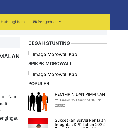
Hubungi Kami
Pengaduan
ali
CEGAH STUNTING
AMALAN
SPIKPK MOROWALI
POPULER
PEMIMPIN DAN PIMPINAN
no, Rabu
Friday 02 March 2018
erti
28682
n
engingat,
Sukseskan Survei Penilaian
Integritas KPK Tahun 2022,