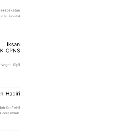
kesepakatan
iensi secara
Iksan
SK CPNS
egeri Sipil
n Hadiri
eh Staf Ahli
) Peresmian