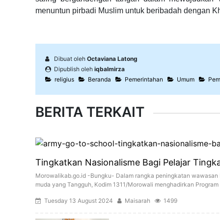
menuntun pirbadi Muslim untuk beribadah dengan K
Dibuat oleh
Octaviana Latong
Dipublish oleh
iqbalmirza
religius
Beranda
Pemerintahan
Umum
Pem
BERITA TERKAIT
Tingkatkan Nasionalisme Bagi Pelajar Ting
Morowalikab.go.id -Bungku- Dalam rangka peningkatan wawasan k
muda yang Tangguh, Kodim 1311/Morowali menghadirkan Program A
Tuesday 13 August 2024
Maisarah
1499