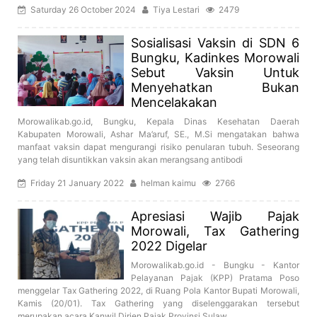
Saturday 26 October 2024
Tiya Lestari
2479
Sosialisasi Vaksin di SDN 6
Bungku, Kadinkes Morowali
Sebut Vaksin Untuk
Menyehatkan Bukan
Mencelakakan
Morowalikab.go.id, Bungku, Kepala Dinas Kesehatan Daerah
Kabupaten Morowali, Ashar Ma’aruf, SE., M.Si mengatakan bahwa
manfaat vaksin dapat mengurangi risiko penularan tubuh. Seseorang
yang telah disuntikkan vaksin akan merangsang antibodi
Friday 21 January 2022
helman kaimu
2766
Apresiasi Wajib Pajak
Morowali, Tax Gathering
2022 Digelar
Morowalikab.go.id - Bungku - Kantor
Pelayanan Pajak (KPP) Pratama Poso
menggelar Tax Gathering 2022, di Ruang Pola Kantor Bupati Morowali,
Kamis (20/01). Tax Gathering yang diselenggarakan tersebut
merupakan acara Kanwil Dirjen Pajak Provinsi Sulaw