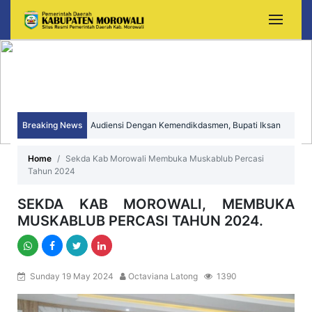
Audiensi Dengan Kemendikdasmen, Bupati Iksan
Breaking News
Perjuangkan Peningkatan Mutu dan Pemerataan
Sekda Morowali Yusman Mahbub Hadiri Peringatan
Home
Sekda Kab Morowali Membuka Muskablub Percasi
Tahun 2024
Pendidikan Morowali
HUT ke-15 Kecamatan Bungku Timur
SEKDA KAB MOROWALI, MEMBUKA
MUSKABLUB PERCASI TAHUN 2024.
Sunday 19 May 2024
Octaviana Latong
1390