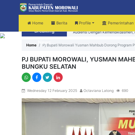
Home
Berita
Profile
Pemerintahan
Breaking
Audiensi Dengan Kemendikdasmen, B
News
Home
Pj Bupati Morowali Yusman Mahbub Dorong Program Pr
PJ BUPATI MOROWALI, YUSMAN MAH
BUNGKU SELATAN
Wednesday 12 February 2025
Octaviana Latong
690