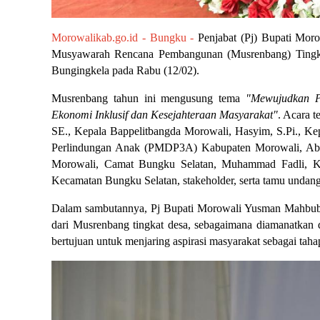
Morowalikab.go.id - Bungku -
 Penjabat (Pj) Bupati Mor
Musyawarah Rencana Pembangunan (Musrenbang) Tingkat
Bungingkela pada Rabu (12/02).
Musrenbang tahun ini mengusung tema 
"Mewujudkan P
Ekonomi Inklusif dan Kesejahteraan Masyarakat"
. Acara 
SE., Kepala Bappelitbangda Morowali, Hasyim, S.Pi., K
Perlindungan Anak (PMDP3A) Kabupaten Morowali, Abd. M
Morowali, Camat Bungku Selatan, Muhammad Fadli, K
Kecamatan Bungku Selatan, stakeholder, serta tamu undang
Dalam sambutannya, Pj Bupati Morowali Yusman Mahbub m
dari Musrenbang tingkat desa, sebagaimana diamanatkan
bertujuan untuk menjaring aspirasi masyarakat sebagai t