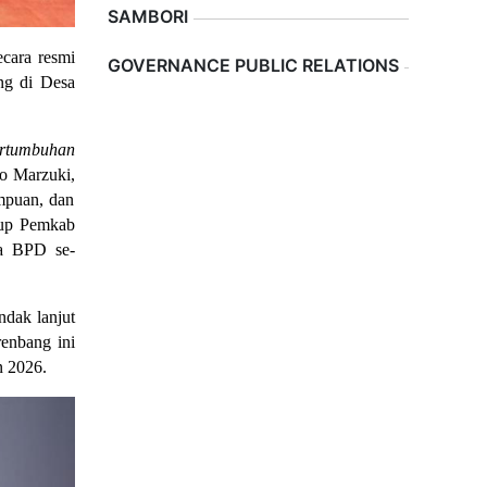
SAMBORI
Previous
Next
ara resmi 
GOVERNANCE PUBLIC RELATIONS
g di Desa 
rtumbuhan 
o Marzuki, 
puan, dan 
up Pemkab 
ua BPD se-
ak lanjut 
nbang ini 
n 2026.