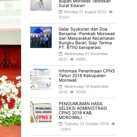
Bupati Morowali Terbitkan
Surat Edaran
Monday 01 August 2022
21007
Gelar Syukuran dan Doa
Bersama -Pemkab Morowali
dan Masyarakat Kecamatan
Bungku Barat, Siap Terima
PT. BTIIG beroperasi.
Wednesday 01 December
2021
16665
Informasi Penerimaan CPNS
Tahun 2018 Kabupaten
Morowali
Wednesday 19 September
2018
16159
PENGUMUMAN HASIL
SELEKSI ADMINISTRASI
CPNS 2018 KAB.
MOROWALI
Tuesday 23 October 2018
13815