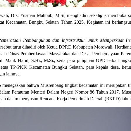
owali, Drs. Yusman Mahbub, M.Si, menghadiri sekaligus membuka sec
 Kecamatan Bungku Selatan Tahun 2025. Kegiatan ini berlangsun
emerataan Pembangunan dan Infrastruktur untuk Memperkuat Pe
tersebut turut dihadiri oleh Ketua DPRD Kabupaten Morowali, Herdiant
epala Dinas Pemberdayaan Masyarakat dan Desa, Pemberdayaan Perem
alik Hafid, S.Hi., M.Si., serta para pimpinan OPD terkait lingk
etua TP-PKK Kecamatan Bungku Selatan, para kepala desa, ket
an lainnya.
enegaskan bahwa Musrenbang tingkat kecamatan ini merupakan tind
 dalam Peraturan Menteri Dalam Negeri Nomor 86 Tahun 2017. Musre
ahapan dalam menyusun Rencana Kerja Pemerintah Daerah (RKPD) tahu