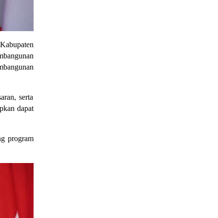
 Kabupaten 
mbangunan 
mbangunan 
an, serta 
pkan dapat 
ng program 