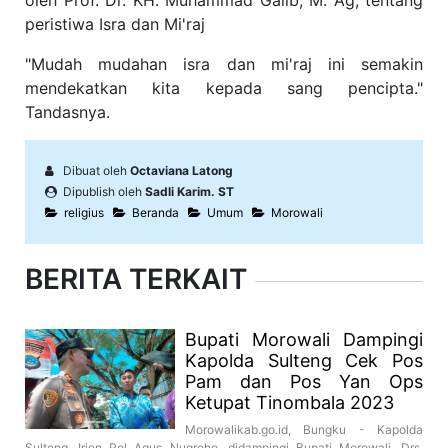
oleh Prof. Dr. KH. Muhammad Galib, M. Ag, tentang
peristiwa Isra dan Mi'raj
"Mudah mudahan isra dan mi'raj ini semakin
mendekatkan kita kepada sang pencipta."
Tandasnya.
Dibuat oleh
Octaviana Latong
Dipublish oleh
Sadli Karim. ST
religius
Beranda
Umum
Morowali
BERITA TERKAIT
Bupati Morowali Dampingi
Kapolda Sulteng Cek Pos
Pam dan Pos Yan Ops
Ketupat Tinombala 2023
Morowalikab.go.id, Bungku - Kapolda
Sulteng, Irjen Pol Agus Nugroho, didampingi Bupati Morowali, Drs.