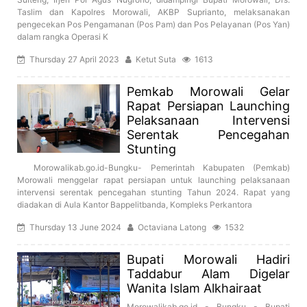
Taslim dan Kapolres Morowali, AKBP Suprianto, melaksanakan
pengecekan Pos Pengamanan (Pos Pam) dan Pos Pelayanan (Pos Yan)
dalam rangka Operasi K
Thursday 27 April 2023
Ketut Suta
1613
Pemkab Morowali Gelar
Rapat Persiapan Launching
Pelaksanaan Intervensi
Serentak Pencegahan
Stunting
Morowalikab.go.id-Bungku- Pemerintah Kabupaten (Pemkab)
Morowali menggelar rapat persiapan untuk launching pelaksanaan
intervensi serentak pencegahan stunting Tahun 2024. Rapat yang
diadakan di Aula Kantor Bappelitbanda, Kompleks Perkantora
Thursday 13 June 2024
Octaviana Latong
1532
Bupati Morowali Hadiri
Taddabur Alam Digelar
Wanita Islam Alkhairaat
Morowalikab.go.id - Bungku - Bupati