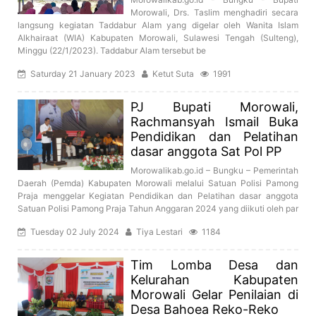
Morowali, Drs. Taslim menghadiri secara
langsung kegiatan Taddabur Alam yang digelar oleh Wanita Islam
Alkhairaat (WIA) Kabupaten Morowali, Sulawesi Tengah (Sulteng),
Minggu (22/1/2023). Taddabur Alam tersebut be
Saturday 21 January 2023
Ketut Suta
1991
PJ Bupati Morowali,
Rachmansyah Ismail Buka
Pendidikan dan Pelatihan
dasar anggota Sat Pol PP
Morowalikab.go.id – Bungku – Pemerintah
Daerah (Pemda) Kabupaten Morowali melalui Satuan Polisi Pamong
Praja menggelar Kegiatan Pendidikan dan Pelatihan dasar anggota
Satuan Polisi Pamong Praja Tahun Anggaran 2024 yang diikuti oleh par
Tuesday 02 July 2024
Tiya Lestari
1184
Tim Lomba Desa dan
Kelurahan Kabupaten
Morowali Gelar Penilaian di
Desa Bahoea Reko-Reko