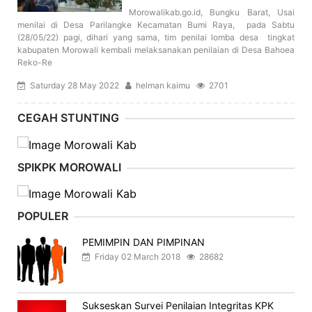
Morowalikab.go.id, Bungku Barat, Usai
menilai di Desa Parilangke Kecamatan Bumi Raya, pada Sabtu
(28/05/22) pagi, dihari yang sama, tim penilai lomba desa tingkat
kabupaten Morowali kembali melaksanakan penilaian di Desa Bahoea
Reko-Re
Saturday 28 May 2022
helman kaimu
2701
CEGAH STUNTING
SPIKPK MOROWALI
POPULER
PEMIMPIN DAN PIMPINAN
Friday 02 March 2018
28682
Sukseskan Survei Penilaian Integritas KPK