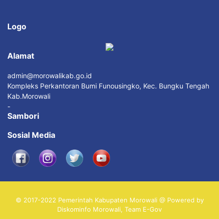
Logo
Alamat
admin@morowalikab.go.id
Kompleks Perkantoran Bumi Funousingko, Kec. Bungku Tengah
Kab.Morowali
-
Sambori
Sosial Media
© 2017-2022 Pemerintah Kabupaten Morowali @ Powered by
Diskominfo Morowali, Team E-Gov