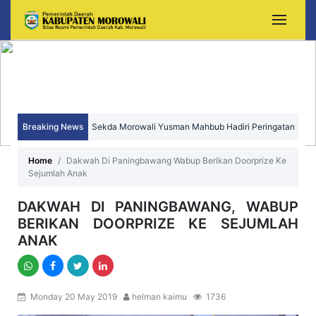
Breaking News
Sekda Morowali Yusman Mahbub Hadiri Peringatan
HUT ke-15 Kecamatan Bungku Timur
Home
Dakwah Di Paningbawang Wabup Berikan Doorprize Ke
Sejumlah Anak
DAKWAH DI PANINGBAWANG, WABUP
BERIKAN DOORPRIZE KE SEJUMLAH
ANAK
Monday 20 May 2019
helman kaimu
1736