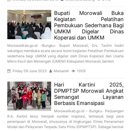
Bupati Morowali Buka
Kegiatan Pelatihan
Pembukuan Sederhana Bagi
UMKM Digelar Dinas
Koperasi dan UMKM
Morowalikab.go.id -Bungku- Bupati Morowali, Drs. Taslim hadiri
sekaligus membuka acara secara resmi kegiatan Pelatihan Pembukuan
sederhana bagi UMKM yang digelar oleh Dinas Koperasi dan Usaha
Mikro Kecil dan Menengah (UMKM) Kabupaten Morowali, bertem
Friday 09 June 2023
Maisarah
1009
Hari Kartini 2025,
DPMPTSP Morowali Angkat
Semangat Layanan
Berbasis Emansipasi
Morowalikab.go.id – Bungku- Perjuangan
R.A. Kartini terus menjadi sumber inspirasi, termasuk bagi para
perempuan di Morowali, khususnya di lingkungan Dinas Penanaman
Modal dan Pelayanan Terpadu Satu Pintu (DPMPTSP). Sebagai bentuk