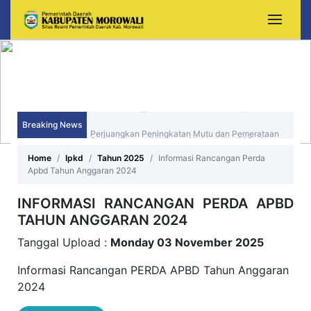
Audiensi Dengan Kemendikdasmen, Bupati Iksan
Breaking News
Perjuangkan Peningkatan Mutu dan Pemerataan
Sekda Morowali Yusman Mahbub Hadiri Peringatan
Pendidikan Morowali
Home
Ipkd
Tahun 2025
Informasi Rancangan Perda
HUT ke-15 Kecamatan Bungku Timur
Apbd Tahun Anggaran 2024
INFORMASI RANCANGAN PERDA APBD
TAHUN ANGGARAN 2024
Tanggal Upload :
Monday 03 November 2025
Informasi Rancangan PERDA APBD Tahun Anggaran
2024