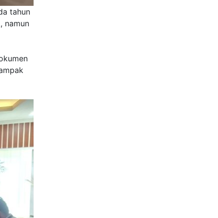
da tahun
k, namun
Dokumen
dampak