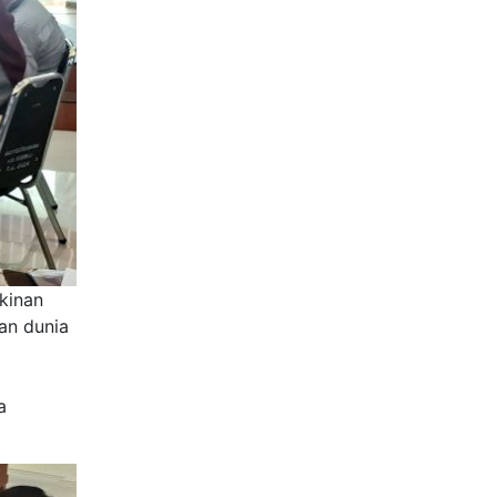
kinan
dan dunia
a