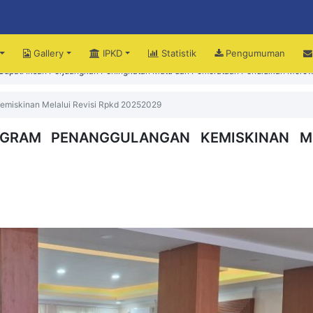
Gallery
IPKD
Statistik
Pengumuman
upati Iksan Perjuangkan Peningkatan Mutu dan Pemerataan Pendidikan Morow
iri Peringatan HUT ke-15 Kecamatan Bungku Timur
miskinan Melalui Revisi Rpkd 20252029
GRAM PENANGGULANGAN KEMISKINAN ME