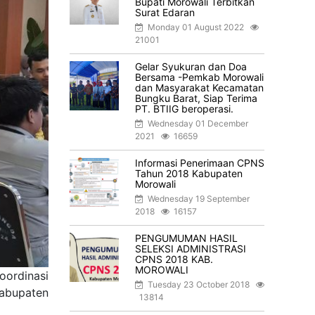
Bupati Morowali Terbitkan
Surat Edaran
Monday 01 August 2022
21001
Gelar Syukuran dan Doa
Bersama -Pemkab Morowali
dan Masyarakat Kecamatan
Bungku Barat, Siap Terima
PT. BTIIG beroperasi.
Wednesday 01 December
2021
16659
Informasi Penerimaan CPNS
Tahun 2018 Kabupaten
Morowali
Wednesday 19 September
2018
16157
PENGUMUMAN HASIL
SELEKSI ADMINISTRASI
CPNS 2018 KAB.
MOROWALI
ordinasi
Tuesday 23 October 2018
abupaten
13814