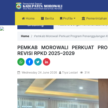
Home
Berita
Profile
Pemerintahan
Breaking
Audiensi Dengan Kemendikdasmen, B
News
Sekda Morowali Yusman Mahbub Had
Home
Pemkab Morowali Perkuat Program Penanggulangan Ke
PEMKAB MOROWALI PERKUAT PRO
REVISI RPKD 2025–2029
Wednesday 24 June 2026
Tiya Lestari
314