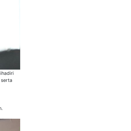
hadiri
 serta
n.