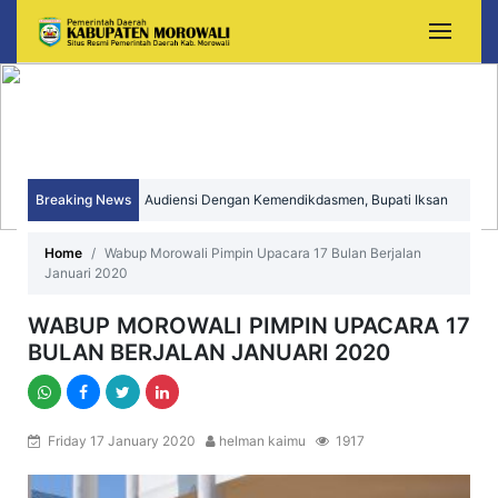
Audiensi Dengan Kemendikdasmen, Bupati Iksan
Breaking News
Perjuangkan Peningkatan Mutu dan Pemerataan
Sekda Morowali Yusman Mahbub Hadiri Peringatan
Home
Wabup Morowali Pimpin Upacara 17 Bulan Berjalan
Pendidikan Morowali
HUT ke-15 Kecamatan Bungku Timur
Januari 2020
WABUP MOROWALI PIMPIN UPACARA 17
BULAN BERJALAN JANUARI 2020
Friday 17 January 2020
helman kaimu
1917