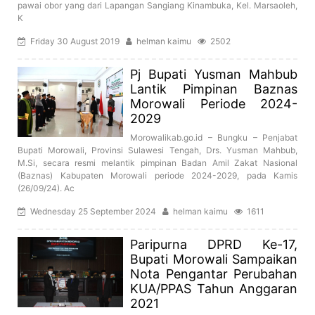
pawai obor yang dari Lapangan Sangiang Kinambuka, Kel. Marsaoleh,
K
Friday 30 August 2019
helman kaimu
2502
Pj Bupati Yusman Mahbub
Lantik Pimpinan Baznas
Morowali Periode 2024-
2029
Morowalikab.go.id – Bungku – Penjabat
Bupati Morowali, Provinsi Sulawesi Tengah, Drs. Yusman Mahbub,
M.Si, secara resmi melantik pimpinan Badan Amil Zakat Nasional
(Baznas) Kabupaten Morowali periode 2024-2029, pada Kamis
(26/09/24). Ac
Wednesday 25 September 2024
helman kaimu
1611
Paripurna DPRD Ke-17,
Bupati Morowali Sampaikan
Nota Pengantar Perubahan
KUA/PPAS Tahun Anggaran
2021