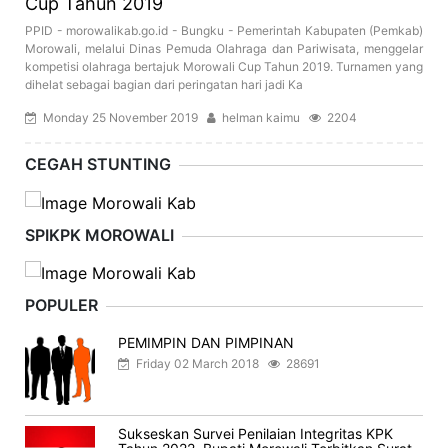
Cup Tahun 2019
PPID - morowalikab.go.id - Bungku - Pemerintah Kabupaten (Pemkab)
Morowali, melalui Dinas Pemuda Olahraga dan Pariwisata, menggelar
kompetisi olahraga bertajuk Morowali Cup Tahun 2019. Turnamen yang
dihelat sebagai bagian dari peringatan hari jadi Ka
Monday 25 November 2019
helman kaimu
2204
CEGAH STUNTING
SPIKPK MOROWALI
POPULER
PEMIMPIN DAN PIMPINAN
Friday 02 March 2018
28691
Sukseskan Survei Penilaian Integritas KPK