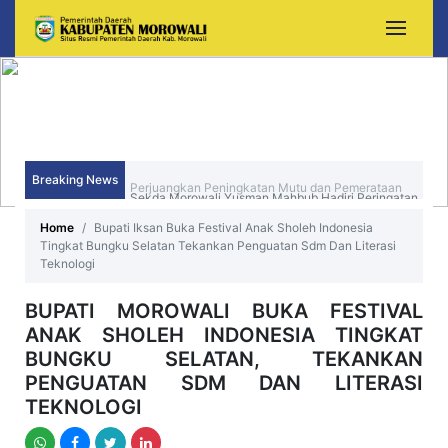
Audiensi Dengan Kemendikdasmen, Bupati Iksan
Perjuangkan Peningkatan Mutu dan Pemerataan
Breaking News
Sekda Morowali Yusman Mahbub Hadiri Peringatan
Pendidikan Morowali
HUT ke-15 Kecamatan Bungku Timur
Home
Bupati Iksan Buka Festival Anak Sholeh Indonesia
Tingkat Bungku Selatan Tekankan Penguatan Sdm Dan Literasi
Teknologi
BUPATI MOROWALI BUKA FESTIVAL
ANAK SHOLEH INDONESIA TINGKAT
BUNGKU SELATAN, TEKANKAN
PENGUATAN SDM DAN LITERASI
TEKNOLOGI