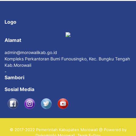
Logo
Alamat
admin@morowalikab.go.id
Kompleks Perkantoran Bumi Funousingko, Kec. Bungku Tengah
Kab.Morowali
-
Sambori
Sosial Media
© 2017-2022 Pemerintah Kabupaten Morowali @ Powered by
Diskominfo Morowali, Team E-Gov