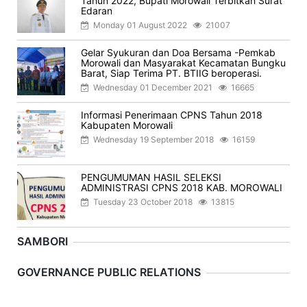
Tahun 2022, Bupati Morowali Terbitkan Surat
Edaran
Monday 01 August 2022
21007
Gelar Syukuran dan Doa Bersama -Pemkab
Morowali dan Masyarakat Kecamatan Bungku
Barat, Siap Terima PT. BTIIG beroperasi.
Wednesday 01 December 2021
16665
Informasi Penerimaan CPNS Tahun 2018
Kabupaten Morowali
Wednesday 19 September 2018
16159
PENGUMUMAN HASIL SELEKSI
ADMINISTRASI CPNS 2018 KAB. MOROWALI
Tuesday 23 October 2018
13815
SAMBORI
Previous
Next
GOVERNANCE PUBLIC RELATIONS