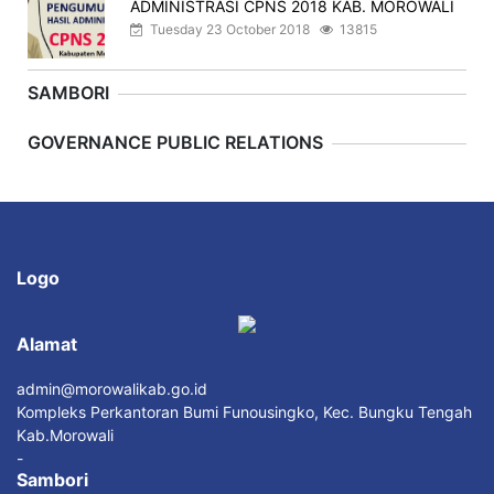
ADMINISTRASI CPNS 2018 KAB. MOROWALI
Tuesday 23 October 2018
13815
SAMBORI
Previous
Next
GOVERNANCE PUBLIC RELATIONS
Logo
Alamat
admin@morowalikab.go.id
Kompleks Perkantoran Bumi Funousingko, Kec. Bungku Tengah
Kab.Morowali
-
Sambori