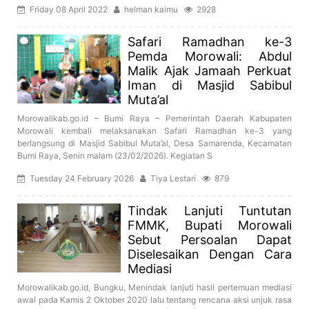
Friday 08 April 2022
helman kaimu
2928
Safari Ramadhan ke-3
Pemda Morowali: Abdul
Malik Ajak Jamaah Perkuat
Iman di Masjid Sabibul
Muta’al
Morowalikab.go.id – Bumi Raya – Pemerintah Daerah Kabupaten
Morowali kembali melaksanakan Safari Ramadhan ke-3 yang
berlangsung di Masjid Sabibul Muta’al, Desa Samarenda, Kecamatan
Bumi Raya, Senin malam (23/02/2026). Kegiatan S
Tuesday 24 February 2026
Tiya Lestari
879
Tindak Lanjuti Tuntutan
FMMK, Bupati Morowali
Sebut Persoalan Dapat
Diselesaikan Dengan Cara
Mediasi
Morowalikab.go.id, Bungku, Menindak lanjuti hasil pertemuan mediasi
awal pada Kamis 2 Oktober 2020 lalu tentang rencana aksi unjuk rasa