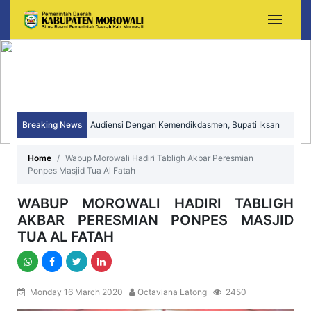
Breaking News
Audiensi Dengan Kemendikdasmen, Bupati Iksan
Perjuangkan Peningkatan Mutu dan Pemerataan
Home
Wabup Morowali Hadiri Tabligh Akbar Peresmian
Ponpes Masjid Tua Al Fatah
Pendidikan Morowali
WABUP MOROWALI HADIRI TABLIGH
AKBAR PERESMIAN PONPES MASJID
TUA AL FATAH
Monday 16 March 2020
Octaviana Latong
2450