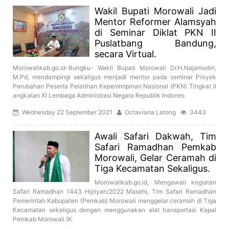
Wakil Bupati Morowali Jadi
Mentor Reformer Alamsyah
di Seminar Diklat PKN II
Puslatbang Bandung,
secara Virtual.
Morowalikab.go.id-Bungku- Wakil Bupati Morowali Dr.H.Najamudin,
M.Pd, mendampingi sekaligus menjadi mentor pada seminar Proyek
Perubahan Peserta Pelatihan Kepemimpinan Nasional (PKN) Tingkat II
angkatan XI Lembaga Administrasi Negara Republik Indones
Wednesday 22 September 2021
Octaviana Latong
3443
Awali Safari Dakwah, Tim
Safari Ramadhan Pemkab
Morowali, Gelar Ceramah di
Tiga Kecamatan Sekaligus.
Morowalikab.go.id, Mengawali kegiatan
Safari Ramadhan 1443 Hijriyah/2022 Masehi, Tim Safari Ramadhan
Pemerintah Kabupaten (Pemkab) Morowali menggelar ceramah di Tiga
Kecamatan sekaligus dengan menggunakan alat transportasi Kapal
Pemkab Morowali (K