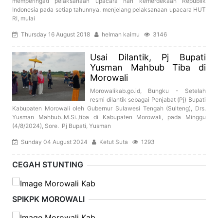
memperingati pelaksanaan upacara hari kemerdekaan Republik
Indonesia pada setiap tahunnya. menjelang pelaksanaan upacara HUT
RI, mulai
Thursday 16 August 2018
helman kaimu
3146
Usai Dilantik, Pj Bupati
Yusman Mahbub Tiba di
Morowali
Morowalikab.go.id, Bungku - Setelah
resmi dilantik sebagai Penjabat (Pj) Bupati
Kabupaten Morowali oleh Gubernur Sulawesi Tengah (Sulteng), Drs.
Yusman Mahbub.,M.Si.,tiba di Kabupaten Morowali, pada Minggu
(4/8/2024), Sore. Pj Bupati, Yusman
Sunday 04 August 2024
Ketut Suta
1293
CEGAH STUNTING
SPIKPK MOROWALI