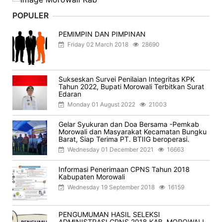
POPULER
PEMIMPIN DAN PIMPINAN
Friday 02 March 2018
28690
Sukseskan Survei Penilaian Integritas KPK
Tahun 2022, Bupati Morowali Terbitkan Surat
Edaran
Monday 01 August 2022
21003
Gelar Syukuran dan Doa Bersama -Pemkab
Morowali dan Masyarakat Kecamatan Bungku
Barat, Siap Terima PT. BTIIG beroperasi.
Wednesday 01 December 2021
16663
Informasi Penerimaan CPNS Tahun 2018
Kabupaten Morowali
Wednesday 19 September 2018
16159
PENGUMUMAN HASIL SELEKSI
ADMINISTRASI CPNS 2018 KAB. MOROWALI