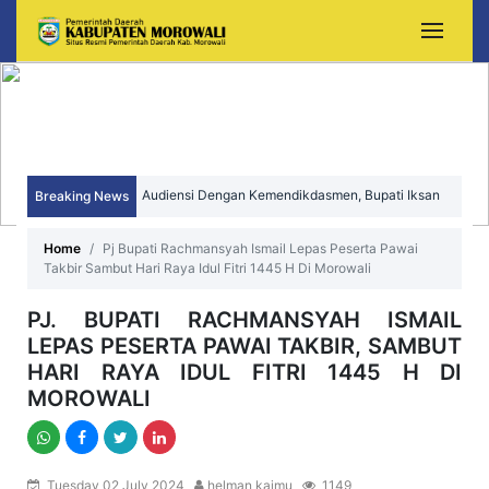
Audiensi Dengan Kemendikdasmen, Bupati Iksan
Breaking News
Perjuangkan Peningkatan Mutu dan Pemerataan
Sekda Morowali Yusman Mahbub Hadiri Peringatan
Home
Pj Bupati Rachmansyah Ismail Lepas Peserta Pawai
Pendidikan Morowali
Takbir Sambut Hari Raya Idul Fitri 1445 H Di Morowali
HUT ke-15 Kecamatan Bungku Timur
PJ. BUPATI RACHMANSYAH ISMAIL
LEPAS PESERTA PAWAI TAKBIR, SAMBUT
HARI RAYA IDUL FITRI 1445 H DI
MOROWALI
Tuesday 02 July 2024
helman kaimu
1149