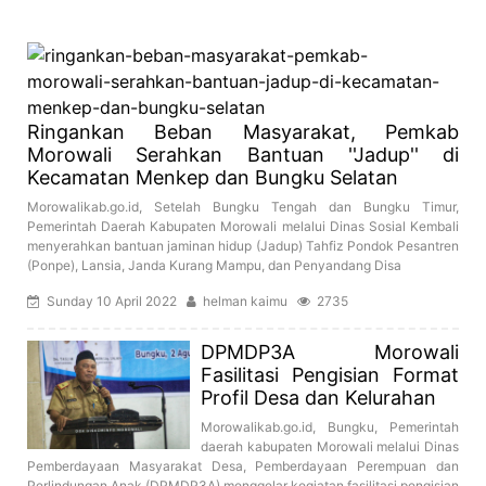
Ringankan Beban Masyarakat, Pemkab
Morowali Serahkan Bantuan ''Jadup'' di
Kecamatan Menkep dan Bungku Selatan
Morowalikab.go.id, Setelah Bungku Tengah dan Bungku Timur,
Pemerintah Daerah Kabupaten Morowali melalui Dinas Sosial Kembali
menyerahkan bantuan jaminan hidup (Jadup) Tahfiz Pondok Pesantren
(Ponpe), Lansia, Janda Kurang Mampu, dan Penyandang Disa
Sunday 10 April 2022
helman kaimu
2735
DPMDP3A Morowali
Fasilitasi Pengisian Format
Profil Desa dan Kelurahan
Morowalikab.go.id, Bungku, Pemerintah
daerah kabupaten Morowali melalui Dinas
Pemberdayaan Masyarakat Desa, Pemberdayaan Perempuan dan
Perlindungan Anak (DPMDP3A) menggelar kegiatan fasilitasi pengisian