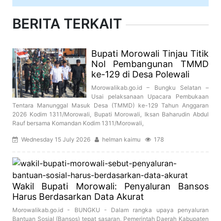
BERITA TERKAIT
Bupati Morowali Tinjau Titik
Nol Pembangunan TMMD
ke-129 di Desa Polewali
Morowalikab.go.id – Bungku Selatan –
Usai pelaksanaan Upacara Pembukaan
Tentara Manunggal Masuk Desa (TMMD) ke-129 Tahun Anggaran
2026 Kodim 1311/Morowali, Bupati Morowali, Iksan Baharudin Abdul
Rauf bersama Komandan Kodim 1311/Morowali,
Wednesday 15 July 2026
helman kaimu
178
Wakil Bupati Morowali: Penyaluran Bansos
Harus Berdasarkan Data Akurat
Morowalikab.go.id - BUNGKU - Dalam rangka upaya penyaluran
Bantuan Sosial (Bansos) tepat sasaran, Pemerintah Daerah Kabupaten