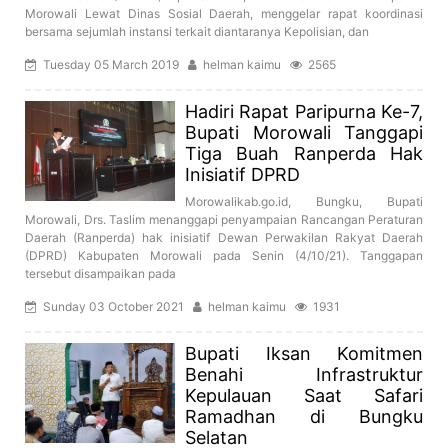
Morowali Lewat Dinas Sosial Daerah, menggelar rapat koordinasi
bersama sejumlah instansi terkait diantaranya Kepolisian, dan
Tuesday 05 March 2019
helman kaimu
2565
Hadiri Rapat Paripurna Ke-7,
Bupati Morowali Tanggapi
Tiga Buah Ranperda Hak
Inisiatif DPRD
Morowalikab.go.id, Bungku, Bupati
Morowali, Drs. Taslim menanggapi penyampaian Rancangan Peraturan
Daerah (Ranperda) hak inisiatif Dewan Perwakilan Rakyat Daerah
(DPRD) Kabupaten Morowali pada Senin (4/10/21). Tanggapan
tersebut disampaikan pada
Sunday 03 October 2021
helman kaimu
1931
Bupati Iksan Komitmen
Benahi Infrastruktur
Kepulauan Saat Safari
Ramadhan di Bungku
Selatan