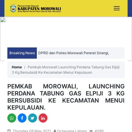
Breaking News
DPRD dan Polres Morowali Pererat Sinergi,
Wujudkan Daerah yang Aman, Kondusif, dan
Home
Pemkab Morowali Launching Perdana Tabung Gas Elpiji
3 Kg Bersubsidi Ke Kecamatan Menui Kepulauan
Sejahtera
PEMKAB MOROWALI, LAUNCHING
PERDANA TABUNG GAS ELPIJI 3 KG
BERSUBSIDI KE KECAMATAN MENUI
KEPULAUAN.
Thursday 06 May 2021
Octaviana Latong
4089