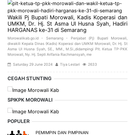
Wakili Pj Bupati Morowali, Kadis Koperasi dan
UMKM, Dr. Hj. St Asma Ul Husna Syah, Hadiri
HARGANAS ke-31 di Semarang
Morowalikab.go.id - Semarang - Penjabat (Pj) Bupati Morowali,
diwakili Kepala Dinas (Kadis) Koperasi dan UMKM Morowali, Dr. Hj. St
Asma Ul Husna Syah, SE., MM., M.Si.,didampingi Plt. Ketua TP-PKK
Morowali, Ny. Hj. Septi Arifania Rachmansyah, me
Saturday 29 June 2024
Tiya Lestari
2633
CEGAH STUNTING
SPIKPK MOROWALI
POPULER
PEMIMPIN DAN PIMPINAN