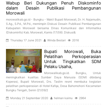
Wabup Beri Dukungan Penuh Diskominfo
dalam Desain Publikasi Pembangunan
Morowali
morowalikab.go.id - Bungku - Wakil Bupati Morowali, Dr. H. Najamudin,
S.Ag., S.Pd., M.Pd., memimpin Diskusi Desain Publikasi Pembangunan
Kabupaten Morowali bersama Dinas Komunikasi dan Informatika
(Diskominfo) Kab. Morowali, Kamis (17/06). Diskusi&
Thursday 17 June 2021
Winda Bestari
2016
Bupati Morowali, Buka
Pelatihan Perkoperasian
Untuk Tingkatkan SDM
Pelaku Usaha,
Morowalikab.go.id. Bungku, Untuk
meningkatkan kualitas Sumber Daya Manusia (SDM) dibidang
Koperasi, Bupati Morowali, Drs. Taslim resmi membuka kegiatan
pelatihan perkoperasian di Hotel Kafqa, Desa Bahomohoni Kecamatan
Bungku Tengah, Senin (21/09/2
Monday 21 September 2020
helman kaimu
2964