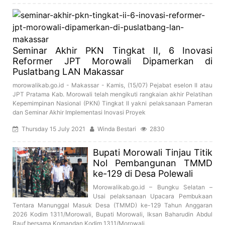
Seminar Akhir PKN Tingkat II, 6 Inovasi
Reformer JPT Morowali Dipamerkan di
Puslatbang LAN Makassar
morowalikab.go.id - Makassar - Kamis, (15/07) Pejabat eselon II atau
JPT Pratama Kab. Morowali telah mengikuti rangkaian akhir Pelatihan
Kepemimpinan Nasional (PKN) Tingkat II yakni pelaksanaan Pameran
dan Seminar Akhir Implementasi Inovasi Proyek
Thursday 15 July 2021
Winda Bestari
2830
Bupati Morowali Tinjau Titik
Nol Pembangunan TMMD
ke-129 di Desa Polewali
Morowalikab.go.id – Bungku Selatan –
Usai pelaksanaan Upacara Pembukaan
Tentara Manunggal Masuk Desa (TMMD) ke-129 Tahun Anggaran
2026 Kodim 1311/Morowali, Bupati Morowali, Iksan Baharudin Abdul
Rauf bersama Komandan Kodim 1311/Morowali,