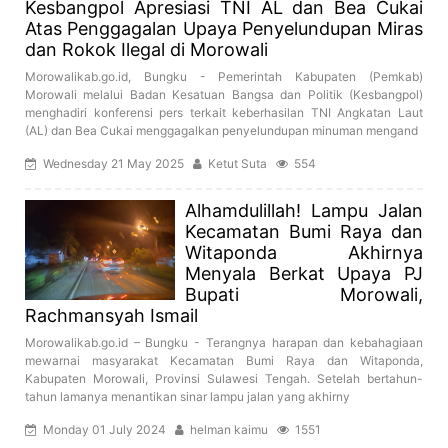
Kesbangpol Apresiasi TNI AL dan Bea Cukai
Atas Penggagalan Upaya Penyelundupan Miras
dan Rokok Ilegal di Morowali
Morowalikab.go.id, Bungku - Pemerintah Kabupaten (Pemkab)
Morowali melalui Badan Kesatuan Bangsa dan Politik (Kesbangpol)
menghadiri konferensi pers terkait keberhasilan TNI Angkatan Laut
(AL) dan Bea Cukai menggagalkan penyelundupan minuman mengand
Wednesday 21 May 2025
Ketut Suta
554
Alhamdulillah! Lampu Jalan
Kecamatan Bumi Raya dan
Witaponda Akhirnya
Menyala Berkat Upaya PJ
Bupati Morowali,
Rachmansyah Ismail
Morowalikab.go.id – Bungku - Terangnya harapan dan kebahagiaan
mewarnai masyarakat Kecamatan Bumi Raya dan Witaponda,
Kabupaten Morowali, Provinsi Sulawesi Tengah. Setelah bertahun-
tahun lamanya menantikan sinar lampu jalan yang akhirny
Monday 01 July 2024
helman kaimu
1551