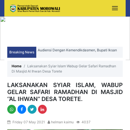
Audiensi Dengan Kemendikdasmen, Bupati Iksan
Breaking News
Perjuangkan Peningkatan Mutu dan Pemerataan
Sekda Morowali Yusman Mahbub Hadiri Peringatan
Pendidikan Morowali
Home
Laksanakan Syiar Islam Wabup Gelar Safari Ramadhan
HUT ke-15 Kecamatan Bungku Timur
Di Masjid Al Ihwan Desa Torete
LAKSANAKAN SYIAR ISLAM, WABUP
GELAR SAFARI RAMADHAN DI MASJID
‘’AL IHWAN’’ DESA TORETE.
Friday 07 May 2021
helman kaimu
4037