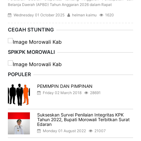
Belanja Daerah (APBD) Tahun Anggaran 2026 dalam Rapat
Wednesday 01 October 2025
helman kaimu
1620
CEGAH STUNTING
SPIKPK MOROWALI
POPULER
PEMIMPIN DAN PIMPINAN
Friday 02 March 2018
28691
Sukseskan Survei Penilaian Integritas KPK
Tahun 2022, Bupati Morowali Terbitkan Surat
Edaran
Monday 01 August 2022
21007