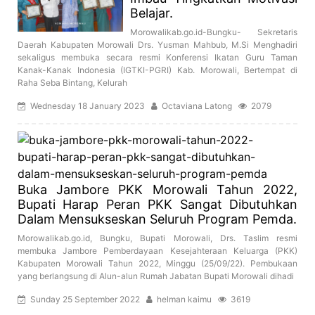
Belajar.
Morowalikab.go.id-Bungku- Sekretaris
Daerah Kabupaten Morowali Drs. Yusman Mahbub, M.Si Menghadiri
sekaligus membuka secara resmi Konferensi Ikatan Guru Taman
Kanak-Kanak Indonesia (IGTKI-PGRI) Kab. Morowali, Bertempat di
Raha Seba Bintang, Kelurah
Wednesday 18 January 2023
Octaviana Latong
2079
Buka Jambore PKK Morowali Tahun 2022,
Bupati Harap Peran PKK Sangat Dibutuhkan
Dalam Mensukseskan Seluruh Program Pemda.
Morowalikab.go.id, Bungku, Bupati Morowali, Drs. Taslim resmi
membuka Jambore Pemberdayaan Kesejahteraan Keluarga (PKK)
Kabupaten Morowali Tahun 2022, Minggu (25/09/22). Pembukaan
yang berlangsung di Alun-alun Rumah Jabatan Bupati Morowali dihadi
Sunday 25 September 2022
helman kaimu
3619