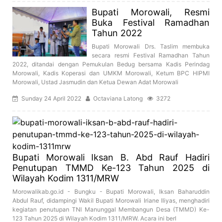
Bupati Morowali, Resmi
Buka Festival Ramadhan
Tahun 2022
Bupati Morowali Drs. Taslim membuka
secara resmi Festival Ramadhan Tahun
2022, ditandai dengan Pemukulan Bedug bersama Kadis Perindag
Morowali, Kadis Koperasi dan UMKM Morowali, Ketum BPC HIPMI
Morowali, Ustad Jasmudin dan Ketua Dewan Adat Morowali
Sunday 24 April 2022
Octaviana Latong
3272
Bupati Morowali Iksan B. Abd Rauf Hadiri
Penutupan TMMD Ke-123 Tahun 2025 di
Wilayah Kodim 1311/MRW
Morowalikab.go.id - Bungku - Bupati Morowali, Iksan Baharuddin
Abdul Rauf, didampingi Wakil Bupati Morowali Iriane Iliyas, menghadiri
kegiatan penutupan TNI Manunggal Membangun Desa (TMMD) Ke-
123 Tahun 2025 di Wilayah Kodim 1311/MRW. Acara ini berl