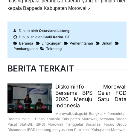
masing kepala perangkat daerah yang di pimpin oleh
kepala Bappeda Kabupaten Morowali.-
Dibuat oleh
Octaviana Latong
Dipublish oleh
Sadli Karim. ST
Beranda
Lingkungan
Pemerintahan
Umum
Pembangunan
Teknologi
BERITA TERKAIT
Diskominfo Morowali
Bersama BPS Gelar FGD
2020 Menuju Satu Data
Indonesia
Morowali.kab.go.id-Bungku - Pemerintah
Daerah melalui Dinas Kominfo Kabupaten Morowali, bersama Badan
Pusat Statistik (BPS) Morowali menggelar Sosialiasi Focus Group
Discussion (FGD) tentang penyusunan Publikasi ‘Kabupaten Morowali