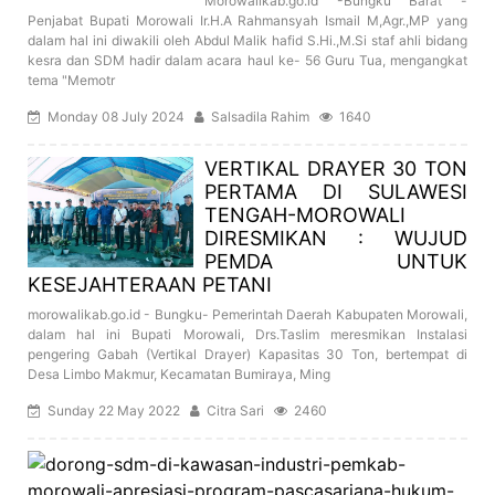
Morowalikab.go.id -Bungku Barat -
Penjabat Bupati Morowali Ir.H.A Rahmansyah Ismail M,Agr.,MP yang
dalam hal ini diwakili oleh Abdul Malik hafid S.Hi.,M.Si staf ahli bidang
kesra dan SDM hadir dalam acara haul ke- 56 Guru Tua, mengangkat
tema "Memotr
Monday 08 July 2024
Salsadila Rahim
1640
VERTIKAL DRAYER 30 TON
PERTAMA DI SULAWESI
TENGAH-MOROWALI
DIRESMIKAN : WUJUD
PEMDA UNTUK
KESEJAHTERAAN PETANI
morowalikab.go.id - Bungku- Pemerintah Daerah Kabupaten Morowali,
dalam hal ini Bupati Morowali, Drs.Taslim meresmikan Instalasi
pengering Gabah (Vertikal Drayer) Kapasitas 30 Ton, bertempat di
Desa Limbo Makmur, Kecamatan Bumiraya, Ming
Sunday 22 May 2022
Citra Sari
2460