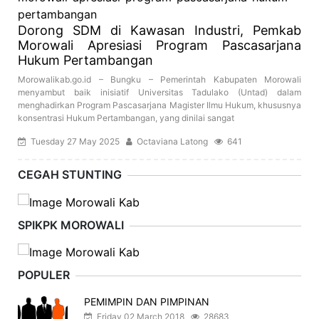
Dorong SDM di Kawasan Industri, Pemkab
Morowali Apresiasi Program Pascasarjana
Hukum Pertambangan
Morowalikab.go.id – Bungku – Pemerintah Kabupaten Morowali
menyambut baik inisiatif Universitas Tadulako (Untad) dalam
menghadirkan Program Pascasarjana Magister Ilmu Hukum, khususnya
konsentrasi Hukum Pertambangan, yang dinilai sangat
Tuesday 27 May 2025
Octaviana Latong
641
CEGAH STUNTING
SPIKPK MOROWALI
POPULER
PEMIMPIN DAN PIMPINAN
Friday 02 March 2018
28683