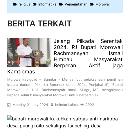
religius
Informatika
Pemerintahan
Morowali
BERITA TERKAIT
Jelang Pilkada Serentak
2024, PJ Bupati Morowali
Rachmansyah Ismail
Himbau Masyarakat
Berperan Aktif jaga
Kamtibmas
Morowalikab.go.id – Bungku - Menyambut pelaksanaan pemilihan
kepala daerah (Pilkada) Serentak tahun 2024, Penjabat (Pj) Bupati
Morowali, Ir. H. A. Rachmansyah Ismail, M.Agr., MP, menghimbau
kepada seluruh masyarakat Morowali untuk berperan ak
Monday 01 July 2024
helman kaimu
2902