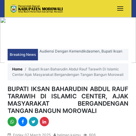
Audiensi Dengan Kemendikdasmen, Bupati Iksan
Breaking News
Perjuangkan Peningkatan Mutu dan Pemerataan
Sekda Morowali Yusman Mahbub Hadiri Peringatan
Pendidikan Morowali
Home
Bupati Iksan Baharudin Abdul Rauf Tarawih Di Islamic
HUT ke-15 Kecamatan Bungku Timur
Center Ajak Masyarakat Bergandengan Tangan Bangun Morowali
BUPATI IKSAN BAHARUDIN ABDUL RAUF
TARAWIH DI ISLAMIC CENTER, AJAK
MASYARAKAT BERGANDENGAN
TANGAN BANGUN MOROWALI
Friday 07 March 2025
helman kaimu
606