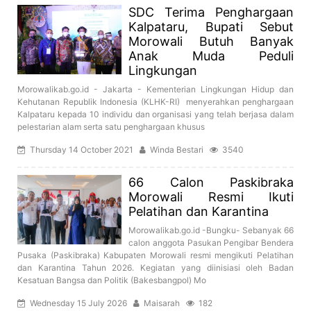
SDC Terima Penghargaan
Kalpataru, Bupati Sebut
Morowali Butuh Banyak
Anak Muda Peduli
Lingkungan
Morowalikab.go.id - Jakarta - Kementerian Lingkungan Hidup dan
Kehutanan Republik Indonesia (KLHK-RI) menyerahkan penghargaan
Kalpataru kepada 10 individu dan organisasi yang telah berjasa dalam
pelestarian alam serta satu penghargaan khusus
Thursday 14 October 2021
Winda Bestari
3540
66 Calon Paskibraka
Morowali Resmi Ikuti
Pelatihan dan Karantina
Morowalikab.go.id -Bungku- Sebanyak 66
calon anggota Pasukan Pengibar Bendera
Pusaka (Paskibraka) Kabupaten Morowali resmi mengikuti Pelatihan
dan Karantina Tahun 2026. Kegiatan yang diinisiasi oleh Badan
Kesatuan Bangsa dan Politik (Bakesbangpol) Mo
Wednesday 15 July 2026
Maisarah
182