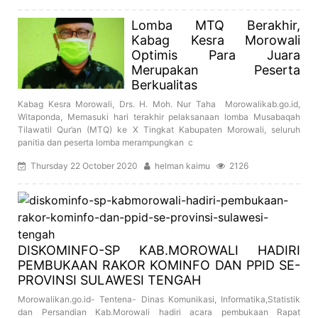
Lomba MTQ Berakhir,
Kabag Kesra Morowali
Optimis Para Juara
Merupakan Peserta
Berkualitas
Kabag Kesra Morowali, Drs. H. Moh. Nur Taha Morowalikab.go.id,
Witaponda, Memasuki hari terakhir pelaksanaan lomba Musabaqah
Tilawatil Qur’an (MTQ) ke X Tingkat Kabupaten Morowali, seluruh
panitia dan peserta lomba merampungkan c
Thursday 22 October 2020
helman kaimu
2126
DISKOMINFO-SP KAB.MOROWALI HADIRI
PEMBUKAAN RAKOR KOMINFO DAN PPID SE-
PROVINSI SULAWESI TENGAH
Morowalikan.go.id- Tentena- Dinas Komunikasi, Informatika,Statistik
dan Persandian Kab.Morowali hadiri acara pembukaan Rapat