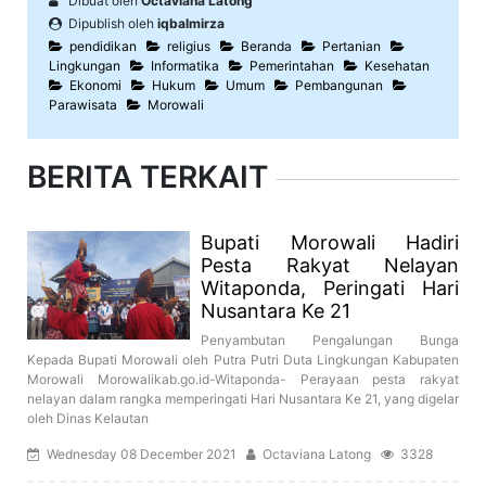
Dibuat oleh
Octaviana Latong
Dipublish oleh
iqbalmirza
pendidikan
religius
Beranda
Pertanian
Lingkungan
Informatika
Pemerintahan
Kesehatan
Ekonomi
Hukum
Umum
Pembangunan
Parawisata
Morowali
BERITA TERKAIT
Bupati Morowali Hadiri
Pesta Rakyat Nelayan
Witaponda, Peringati Hari
Nusantara Ke 21
Penyambutan Pengalungan Bunga
Kepada Bupati Morowali oleh Putra Putri Duta Lingkungan Kabupaten
Morowali Morowalikab.go.id-Witaponda- Perayaan pesta rakyat
nelayan dalam rangka memperingati Hari Nusantara Ke 21, yang digelar
oleh Dinas Kelautan
Wednesday 08 December 2021
Octaviana Latong
3328