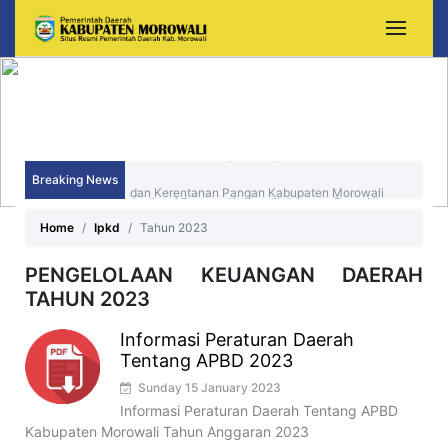
Asisten II Buka Rapat Penyusunan Peta Ketahanan
Breaking News
dan Kerentanan Pangan Kabupaten Morowali
Audiensi Dengan Kemendikdasmen, Bupati Iksan
Tahun 2026
Home
Ipkd
Tahun 2023
Perjuangkan Peningkatan Mutu dan Pemerataan
Pendidikan Morowali
PENGELOLAAN KEUANGAN DAERAH
TAHUN 2023
Informasi Peraturan Daerah
Tentang APBD 2023
Sunday 15 January 2023
Informasi Peraturan Daerah Tentang APBD
Kabupaten Morowali Tahun Anggaran 2023