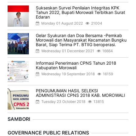
Sukseskan Survei Penilaian Integritas KPK
Tahun 2022, Bupati Morowali Terbitkan Surat
Edaran
Monday 01 August 2022
21004
Gelar Syukuran dan Doa Bersama -Pemkab
Morowali dan Masyarakat Kecamatan Bungku
Barat, Siap Terima PT. BTIIG beroperasi.
Wednesday 01 December 2021
16664
Informasi Penerimaan CPNS Tahun 2018
Kabupaten Morowali
Wednesday 19 September 2018
16159
PENGUMUMAN HASIL SELEKSI
ADMINISTRASI CPNS 2018 KAB. MOROWALI
Tuesday 23 October 2018
13815
SAMBORI
Previous
Next
GOVERNANCE PUBLIC RELATIONS