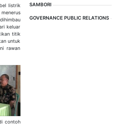
SAMBORI
l listrik
s menerus
Previous
Next
GOVERNANCE PUBLIC RELATIONS
 dihimbau
ri keluar
kan titik
kan untuk
ni rawan
di contoh