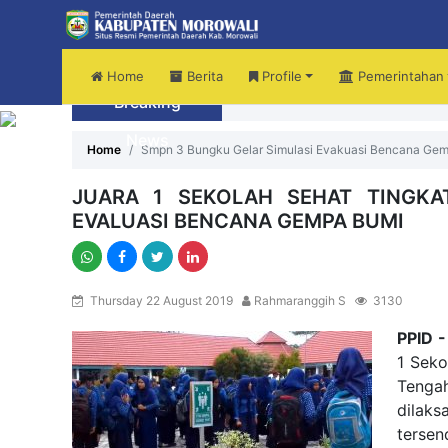
Home
Berita
Profile
Pemerintahan
Breaking
Audiensi Dengan Kemendikdasmen, B
News
Home
Smpn 3 Bungku Gelar Simulasi Evakuasi Bencana Ge
JUARA 1 SEKOLAH SEHAT TINGKA
EVALUASI BENCANA GEMPA BUMI
Thursday 22 August 2019
Rahmaranggih S
3130
PPID
-
1 Seko
Tenga
dilaks
tersen