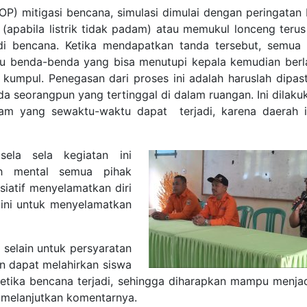
P) mitigasi bencana, simulasi dimulai dengan peringatan be
(apabila listrik tidak padam) atau memukul
lonceng teru
adi bencana. Ketika mendapatkan tanda tersebut, semua
u benda-benda yang bisa menutupi kepala kemudian berla
k kumpul. Penegasan dari proses ini adalah haruslah dipasti
a seorangpun yang tertinggal di dalam ruangan. Ini dilaku
am yang sewaktu-waktu dapat terjadi, karena daerah i
la sela kegiatan ini
tih mental semua pihak
siatif menyelamatkan diri
ni untuk menyelamatkan
 selain untuk persyaratan
an dapat melahirkan siswa
tika bencana terjadi, sehingga diharapkan mampu menja
 melanjutkan komentarnya.