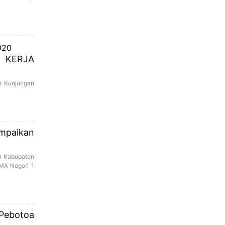
 KERJA
n Kunjungan
ampaikan
u Kabupaten
SMA Negeri 1
 Pebotoa