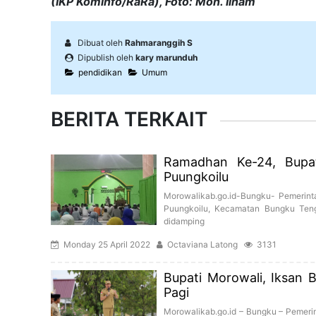
(IK
P
Komin
f
o/RaRa), Foto: Moh. Ilham
Dibuat oleh
Rahmaranggih S
Dipublish oleh
kary marunduh
pendidikan
Umum
BERITA TERKAIT
Ramadhan Ke-24, Bupat
Puungkoilu
Morowalikab.go.id-Bungku- Pemerint
Puungkoilu, Kecamatan Bungku Tengah
didamping
Monday 25 April 2022
Octaviana Latong
3131
Bupati Morowali, Iksan 
Pagi
Morowalikab.go.id – Bungku – Pemeri