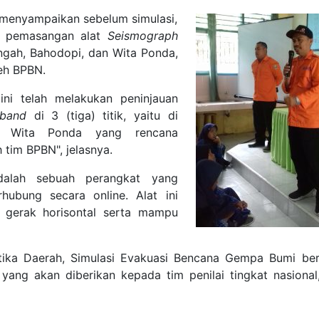
 menyampaikan sebelum simulasi,
i pemasangan alat
Seismograph
engah, Bahodopi, dan Wita Ponda,
eh BPBN.
ini telah melakukan peninjauan
dband
di 3 (tiga) titik, yaitu di
n Wita Ponda yang rencana
tim BPBN", jelasnya.
alah sebuah perangkat yang
bung secara online. Alat ini
 gerak horisontal serta mampu
tika Daerah, Simulasi Evakuasi Bencana Gempa Bumi ber
 yang akan diberikan kepada tim penilai tingkat nasional