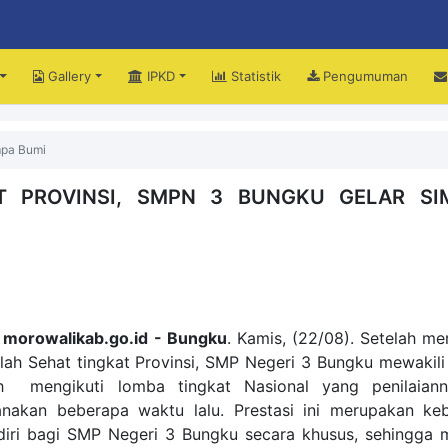
Gallery
IPKD
Statistik
Pengumuman
upati Iksan Perjuangkan Peningkatan Mutu dan Pemerataan Pendidikan Morow
mpa Bumi
T PROVINSI, SMPN 3 BUNGKU GELAR SI
 moro
walikab.go.id - Bungku
.
Kamis, (22/08). Setelah mer
lah Sehat tingkat Provinsi, SMP Negeri 3 Bungku mewakili
h mengikuti lomba tingkat Nasional yang penilaiann
anakan beberapa waktu lalu. Prestasi ini merupakan k
diri bagi SMP Negeri 3 Bungku secara khusus, sehingga