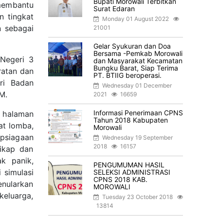
Bupati Morowali Terbitkan
membantu
Surat Edaran
n tingkat
Monday 01 August 2022
 sebagai
21001
Gelar Syukuran dan Doa
Bersama -Pemkab Morowali
 Negeri 3
dan Masyarakat Kecamatan
Bungku Barat, Siap Terima
ratan dan
PT. BTIIG beroperasi.
ri Badan
Wednesday 01 December
M.
2021
16659
Informasi Penerimaan CPNS
 halaman
Tahun 2018 Kabupaten
at lomba,
Morowali
psiagaan
Wednesday 19 September
2018
16157
ikap dan
k panik,
PENGUMUMAN HASIL
 simulasi
SELEKSI ADMINISTRASI
CPNS 2018 KAB.
nularkan
MOROWALI
eluarga,
Tuesday 23 October 2018
13814