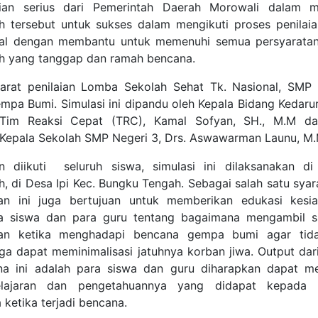
tian serius dari Pemerintah Daerah Morowali dalam 
h tersebut untuk sukses dalam mengikuti proses penilaia
nal dengan membantu untuk memenuhi semua persyaratan
h yang tanggap dan ramah bencana.
arat penilaian Lomba Sekolah Sehat Tk. Nasional, SMP
pa Bumi. Simulasi ini dipandu oleh Kepala Bidang Kedaru
an Tim Reaksi Cepat (TRC), Kamal Sofyan, SH., M.M da
Kepala Sekolah SMP Negeri 3, Drs. Aswawarman Launu, M.
n diikuti seluruh siswa, simulasi ini dilaksanakan di
h, di Desa Ipi Kec. Bungku Tengah. Sebagai salah satu
syar
tan ini juga bertujuan untuk memberikan edukasi kesia
a siswa dan para guru tentang bagaimana mengambil s
kan ketika menghadapi bencana gempa bumi agar tida
ga dapat meminimalisasi jatuhnya korban jiwa. Output dari
na ini adalah para siswa dan guru diharapkan dapat me
lajaran dan pengetahuannya yang didapat kepada k
ketika terjadi bencana.