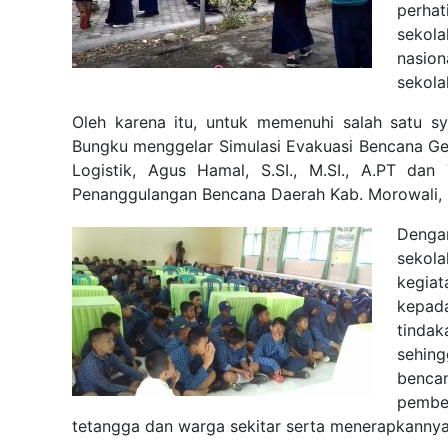
perha
sekola
nasio
sekola
Oleh karena itu, untuk
memenuhi salah satu sy
Bungku menggelar Simulasi Evakuasi Bencana Gem
Logistik, Agus Hamal, S.SI., M.SI., A.PT d
Penanggulangan Bencana Daerah Kab. Morowali, 
Denga
sekola
keg
ia
kepad
tinda
sehing
benca
pembe
tetangga dan warga sekitar serta menerapkannya 