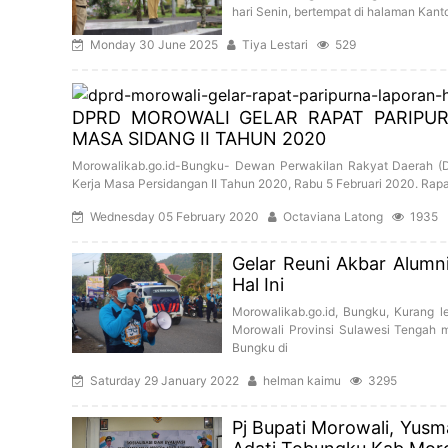
hari Senin, bertempat di halaman Kanto
Monday 30 June 2025
Tiya Lestari
529
DPRD MOROWALI GELAR RAPAT PARIPU
MASA SIDANG II TAHUN 2020
Morowalikab.go.id-Bungku- Dewan Perwakilan Rakyat Daerah (D
Kerja Masa Persidangan II Tahun 2020, Rabu 5 Februari 2020. Rapat
Wednesday 05 February 2020
Octaviana Latong
1935
Gelar Reuni Akbar Alumn
Hal Ini
Morowalikab.go.id, Bungku, Kurang 
Morowali Provinsi Sulawesi Tengah m
Bungku di
Saturday 29 January 2022
helman kaimu
3295
Pj Bupati Morowali, Yusm