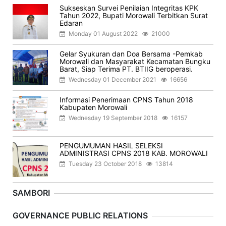
Sukseskan Survei Penilaian Integritas KPK
Tahun 2022, Bupati Morowali Terbitkan Surat
Edaran
Monday 01 August 2022
21000
Gelar Syukuran dan Doa Bersama -Pemkab
Morowali dan Masyarakat Kecamatan Bungku
Barat, Siap Terima PT. BTIIG beroperasi.
Wednesday 01 December 2021
16656
Informasi Penerimaan CPNS Tahun 2018
Kabupaten Morowali
Wednesday 19 September 2018
16157
PENGUMUMAN HASIL SELEKSI
ADMINISTRASI CPNS 2018 KAB. MOROWALI
Tuesday 23 October 2018
13814
SAMBORI
Previous
Next
GOVERNANCE PUBLIC RELATIONS