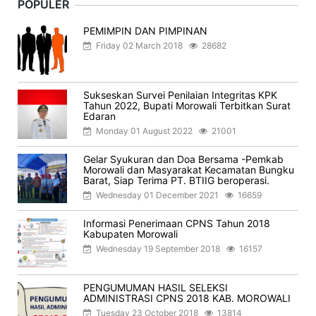
POPULER
PEMIMPIN DAN PIMPINAN
Friday 02 March 2018
28682
Sukseskan Survei Penilaian Integritas KPK
Tahun 2022, Bupati Morowali Terbitkan Surat
Edaran
Monday 01 August 2022
21001
Gelar Syukuran dan Doa Bersama -Pemkab
Morowali dan Masyarakat Kecamatan Bungku
Barat, Siap Terima PT. BTIIG beroperasi.
Wednesday 01 December 2021
16659
Informasi Penerimaan CPNS Tahun 2018
Kabupaten Morowali
Wednesday 19 September 2018
16157
PENGUMUMAN HASIL SELEKSI
ADMINISTRASI CPNS 2018 KAB. MOROWALI
Tuesday 23 October 2018
13814