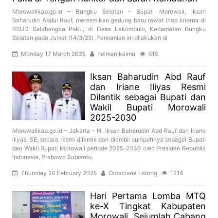
Morowalikab.go.id – Bungku Selatan - Bupati Morowali, Iksan
Baharudin Abdul Rauf, meresmikan gedung baru rawat inap interna di
RSUD Salabangka Paku, di Desa Lakombulo, Kecamatan Bungku
Selatan pada Jumat (14/3/25). Peresmian ini dilakukan di
Monday 17 March 2025
helman kaimu
615
Iksan Baharudin Abd Rauf
dan Iriane Iliyas Resmi
Dilantik sebagai Bupati dan
Wakil Bupati Morowali
2025-2030
Morowalikab.go.id – Jakarta – H. Iksan Baharudin Abd Rauf dan Iriane
Iliyas, SE, secara resmi dilantik dan diambil sumpahnya sebagai Bupati
dan Wakil Bupati Morowali periode 2025-2030 oleh Presiden Republik
Indonesia, Prabowo Subianto,
Thursday 20 February 2025
Octaviana Latong
1214
Hari Pertama Lomba MTQ
ke-X Tingkat Kabupaten
Morowali, Sejumlah Cabang