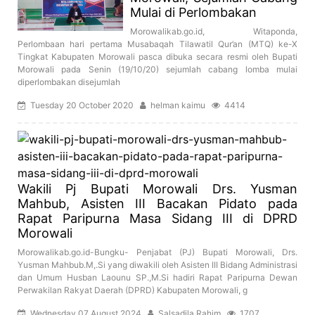
Mulai di Perlombakan
Morowalikab.go.id, Witaponda,
Perlombaan hari pertama Musabaqah Tilawatil Qur’an (MTQ) ke-X
Tingkat Kabupaten Morowali pasca dibuka secara resmi oleh Bupati
Morowali pada Senin (19/10/20) sejumlah cabang lomba mulai
diperlombakan disejumlah
Tuesday 20 October 2020
helman kaimu
4414
Wakili Pj Bupati Morowali Drs. Yusman
Mahbub, Asisten III Bacakan Pidato pada
Rapat Paripurna Masa Sidang III di DPRD
Morowali
Morowalikab.go.id-Bungku- Penjabat (PJ) Bupati Morowali, Drs.
Yusman Mahbub.M,.Si yang diwakili oleh Asisten III Bidang Administrasi
dan Umum Husban Laounu SP.,M.Si hadiri Rapat Paripurna Dewan
Perwakilan Rakyat Daerah (DPRD) Kabupaten Morowali, g
Wednesday 07 August 2024
Salsadila Rahim
1707