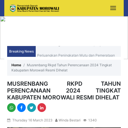
Breaking News
Sekda Morowali Yusman Mahbub Hadiri Peringatan
HUT ke-15 Kecamatan Bungku Timur
Home
Musrenbang Rkpd Tahun Perencanaan 2024 Tingkat
Kabupaten Morowali Resmi Dihelat
MUSRENBANG RKPD TAHUN
PERENCANAAN 2024 TINGKAT
KABUPATEN MOROWALI RESMI DIHELAT
Thursday 16 March 2023
Winda Bestari
1340