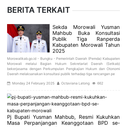
BERITA TERKAIT
Sekda Morowali Yusman
Mahbub Buka Konsultasi
Publik Tiga Ranperda
Kabupaten Morowali Tahun
2025
Morowalikab.go.id - Bungku - Pemerintah Daerah (Pemda) Kabupaten
Morowali melalui Bagian Hukum Sekretariat Daerah (Setkab)
bekerjasama dengan Perkumpulan Pengkajian Hukum dan Otonomi
Daerah melaksanakan konsultasi publik terhadap tiga rancangan pe
Monday 24 February 2025
Octaviana Latong
662
Pj Bupati Yusman Mahbub, Resmi Kukuhkan
Masa Perpanjangan Keanggotaan BPD se-