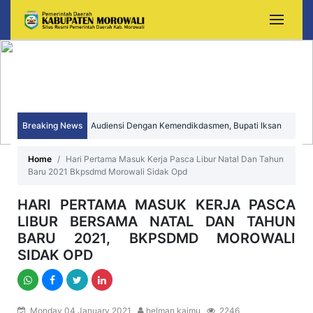
Audiensi Dengan Kemendikdasmen, Bupati Iksan
Breaking News
Perjuangkan Peningkatan Mutu dan Pemerataan
Sekda Morowali Yusman Mahbub Hadiri Peringatan
Home
Hari Pertama Masuk Kerja Pasca Libur Natal Dan Tahun
Pendidikan Morowali
Baru 2021 Bkpsdmd Morowali Sidak Opd
HUT ke-15 Kecamatan Bungku Timur
HARI PERTAMA MASUK KERJA PASCA
LIBUR BERSAMA NATAL DAN TAHUN
BARU 2021, BKPSDMD MOROWALI
SIDAK OPD
Monday 04 January 2021
helman kaimu
2246