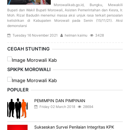
Morowalikab.go.id, Bungku, Mewakili
Bupati dan Wakil Bupati Morowali, Asisten Pemerintahan dan Kesra, Ir.
Moh. Rizal Badudin menemui massa aksi unjuk rasa terkait persoalan
kelistrikan di Kabupaten Morowali pada Senin (15/11/21). Aksi
demonstarsi
Tuesday 16 November 2021
helman kaimu
3428
CEGAH STUNTING
SPIKPK MOROWALI
POPULER
PEMIMPIN DAN PIMPINAN
Friday 02 March 2018
28694
Sukseskan Survei Penilaian Integritas KPK