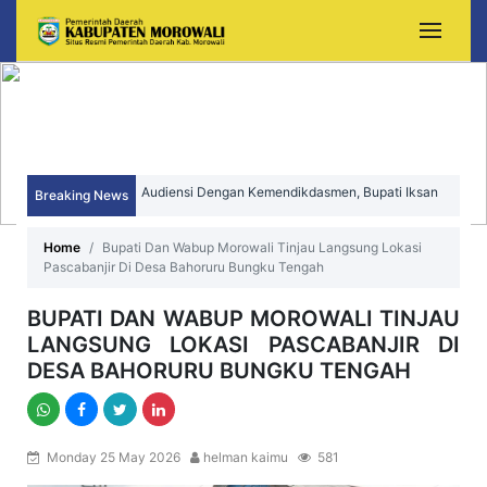
Audiensi Dengan Kemendikdasmen, Bupati Iksan
Perjuangkan Peningkatan Mutu dan Pemerataan
Breaking News
Sekda Morowali Yusman Mahbub Hadiri Peringatan
Pendidikan Morowali
HUT ke-15 Kecamatan Bungku Timur
Home
Bupati Dan Wabup Morowali Tinjau Langsung Lokasi
Pascabanjir Di Desa Bahoruru Bungku Tengah
BUPATI DAN WABUP MOROWALI TINJAU
LANGSUNG LOKASI PASCABANJIR DI
DESA BAHORURU BUNGKU TENGAH
Monday 25 May 2026
helman kaimu
581