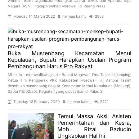
webmail resmi Organisasi Perangkat Daerah (OPD) dan Aparatur Sipil
Negara (ASN) lingkup Pemkab Morowali, di Ruang Press
Monday 14 March 2022
helman kaimu
2953
Buka Musrenbang Kecamatan Menui
Kepulauan, Bupati Harapkan Usulan Program
Pembangunan Harus Pro Rakyat
Mbokita - morowalikab.go.id - Bupati Morowali, Drs. Taslim didampingi
Ketua Tim Penggerak PKK Kabupaten Morowali, Hj. Asnoni Taslim
membuka musrenbang tingkat Kecamatan Menui Kepulauan (Menkep),
Sabtu (15/02/20). Kegiatan yang dipusatkan di Pulau S
Tuesday 18 February 2020
helman kaimu
2471
Temui Massa Aksi, Asisten
Pemerintahan dan Kesra,
Moh. Rizal Badudin
Ungkapkan Hal Ini