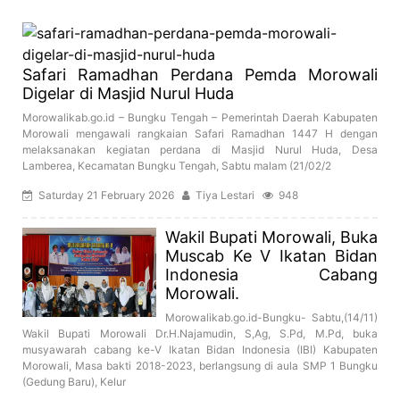
Safari Ramadhan Perdana Pemda Morowali
Digelar di Masjid Nurul Huda
Morowalikab.go.id – Bungku Tengah – Pemerintah Daerah Kabupaten
Morowali mengawali rangkaian Safari Ramadhan 1447 H dengan
melaksanakan kegiatan perdana di Masjid Nurul Huda, Desa
Lamberea, Kecamatan Bungku Tengah, Sabtu malam (21/02/2
Saturday 21 February 2026
Tiya Lestari
948
Wakil Bupati Morowali, Buka
Muscab Ke V Ikatan Bidan
Indonesia Cabang
Morowali.
Morowalikab.go.id-Bungku- Sabtu,(14/11)
Wakil Bupati Morowali Dr.H.Najamudin, S,Ag, S.Pd, M.Pd, buka
musyawarah cabang ke-V Ikatan Bidan Indonesia (IBI) Kabupaten
Morowali, Masa bakti 2018-2023, berlangsung di aula SMP 1 Bungku
(Gedung Baru), Kelur