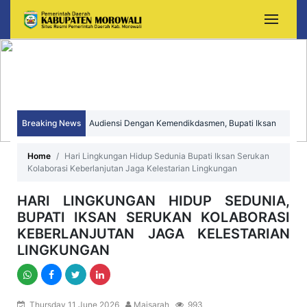
Audiensi Dengan Kemendikdasmen, Bupati Iksan
Breaking News
Perjuangkan Peningkatan Mutu dan Pemerataan
Sekda Morowali Yusman Mahbub Hadiri Peringatan
Home
Hari Lingkungan Hidup Sedunia Bupati Iksan Serukan
Kolaborasi Keberlanjutan Jaga Kelestarian Lingkungan
Pendidikan Morowali
HUT ke-15 Kecamatan Bungku Timur
HARI LINGKUNGAN HIDUP SEDUNIA,
BUPATI IKSAN SERUKAN KOLABORASI
KEBERLANJUTAN JAGA KELESTARIAN
LINGKUNGAN
Thursday 11 June 2026
Maisarah
993