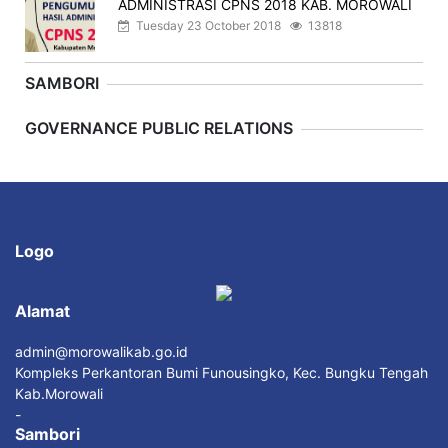
ADMINISTRASI CPNS 2018 KAB. MOROWALI
Tuesday 23 October 2018
13818
SAMBORI
Previous
Next
GOVERNANCE PUBLIC RELATIONS
Logo
Alamat
admin@morowalikab.go.id
Kompleks Perkantoran Bumi Funousingko, Kec. Bungku Tengah
Kab.Morowali
-
Sambori