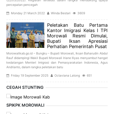
(22/03/2022). Kegiatan tersebut dalam rangka mendukung upaya
percepatan pencegah
Monday 21 March 2022
Winda Bestari
3609
Peletakan Batu Pertama
Kantor Imigrasi Kelas I TPI
Morowali Resmi Dimulai,
Bupati Iksan Apresiasi
Perhatian Pemerintah Pusat
Morowalikab.go.id – Bungku – Bupati Morowali, Iksan Baharudin Abdul
Rauf didampingi Wakil Bupati Morowali Iriane Iliyas menyambut hangat
kedatangan Menteri Imigrasi dan Pemasyarakatan Indonesia, Agus
Andrianto, dalam rangka peletakan batu
Friday 19 September 2025
Octaviana Latong
651
CEGAH STUNTING
SPIKPK MOROWALI