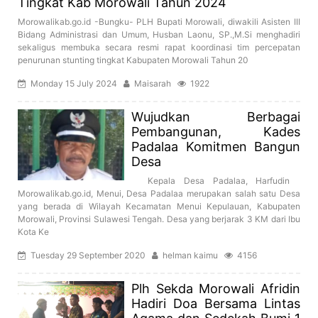
Tingkat Kab Morowali Tahun 2024
Morowalikab.go.id -Bungku- PLH Bupati Morowali, diwakili Asisten III
Bidang Administrasi dan Umum, Husban Laonu, SP.,M.Si menghadiri
sekaligus membuka secara resmi rapat koordinasi tim percepatan
penurunan stunting tingkat Kabupaten Morowali Tahun 20
Monday 15 July 2024
Maisarah
1922
Wujudkan Berbagai
Pembangunan, Kades
Padalaa Komitmen Bangun
Desa
Kepala Desa Padalaa, Harfudin
Morowalikab.go.id, Menui, Desa Padalaa merupakan salah satu Desa
yang berada di Wilayah Kecamatan Menui Kepulauan, Kabupaten
Morowali, Provinsi Sulawesi Tengah. Desa yang berjarak 3 KM dari Ibu
Kota Ke
Tuesday 29 September 2020
helman kaimu
4156
Plh Sekda Morowali Afridin
Hadiri Doa Bersama Lintas