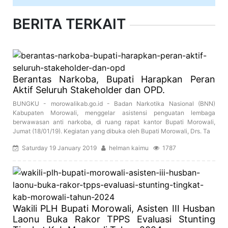
BERITA TERKAIT
Berantas Narkoba, Bupati Harapkan Peran
Aktif Seluruh Stakeholder dan OPD.
BUNGKU - morowalikab.go.id - Badan Narkotika Nasional (BNN)
Kabupaten Morowali, menggelar asistensi penguatan lembaga
berwawasan anti narkoba, di ruang rapat kantor Bupati Morowali,
Jumat (18/01/19). Kegiatan yang dibuka oleh Bupati Morowali, Drs. Ta
Saturday 19 January 2019
helman kaimu
1787
Wakili PLH Bupati Morowali, Asisten III Husban
Laonu Buka Rakor TPPS Evaluasi Stunting