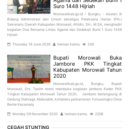
Agama dan Sedekah Bumi 1
Suro 1448 Hijriah
Morowalikab.go.id – Bungku - Asisten III
Bidang Administrasi dan Umum sekaligus Pelaksana Harian (Plh.)
Sekretaris Daerah Kabupaten Morowali, Afridin, SH., M.SA, menghadiri
kegiatan Doa Bersama Lintas Agama dan Sedekah Bumi 1 Suro 1448
Hijriah
Thursday 18 June 2026
helman kaimu
356
Bupati Morowali Buka
Jambore PKK Tingkat
Kabupaten Morowali Tahun
2020
Morowalikab.go.id, Bungku, Bupati
Morowali, Drs. Taslim resmi membuka kegiatan jambore Kader PKK
Tingkat Kabupaten Morowali Tahun 2020. Jambore berlangsung di
Gedung Olahraga Abdurabie, kompleks perkantoran Fonuasingko Desa
Bente Kecamata
Monday 09 November 2020
helman kaimu
2258
CEGAH STUNTING