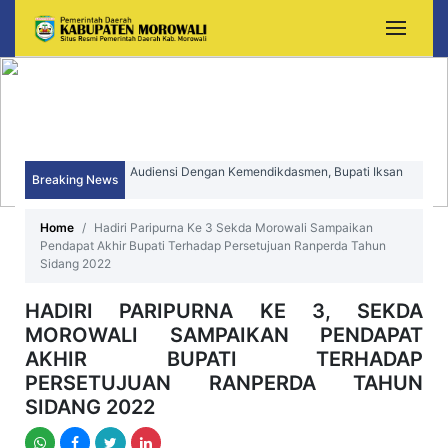
Audiensi Dengan Kemendikdasmen, Bupati Iksan
Perjuangkan Peningkatan Mutu dan Pemerataan
Breaking News
Sekda Morowali Yusman Mahbub Hadiri Peringatan
Pendidikan Morowali
HUT ke-15 Kecamatan Bungku Timur
Home
Hadiri Paripurna Ke 3 Sekda Morowali Sampaikan
Pendapat Akhir Bupati Terhadap Persetujuan Ranperda Tahun
Sidang 2022
HADIRI PARIPURNA KE 3, SEKDA
MOROWALI SAMPAIKAN PENDAPAT
AKHIR BUPATI TERHADAP
PERSETUJUAN RANPERDA TAHUN
SIDANG 2022