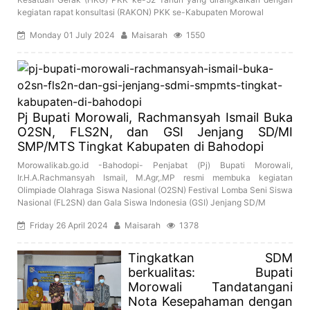
kegiatan rapat konsultasi (RAKON) PKK se-Kabupaten Morowal
Monday 01 July 2024
Maisarah
1550
Pj Bupati Morowali, Rachmansyah Ismail Buka
O2SN, FLS2N, dan GSI Jenjang SD/MI
SMP/MTS Tingkat Kabupaten di Bahodopi
Morowalikab.go.id -Bahodopi- Penjabat (Pj) Bupati Morowali,
Ir.H.A.Rachmansyah Ismail, M.Agr,.MP resmi membuka kegiatan
Olimpiade Olahraga Siswa Nasional (O2SN) Festival Lomba Seni Siswa
Nasional (FL2SN) dan Gala Siswa Indonesia (GSI) Jenjang SD/M
Friday 26 April 2024
Maisarah
1378
Tingkatkan SDM
berkualitas: Bupati
Morowali Tandatangani
Nota Kesepahaman dengan