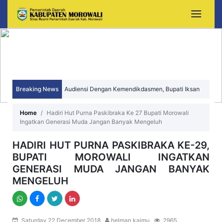
Audiensi Dengan Kemendikdasmen, Bupati Iksan
Breaking News
Perjuangkan Peningkatan Mutu dan Pemerataan
Sekda Morowali Yusman Mahbub Hadiri Peringatan
Home
Hadiri Hut Purna Paskibraka Ke 27 Bupati Morowali
Ingatkan Generasi Muda Jangan Banyak Mengeluh
Pendidikan Morowali
HUT ke-15 Kecamatan Bungku Timur
HADIRI HUT PURNA PASKIBRAKA KE-29,
BUPATI MOROWALI INGATKAN
GENERASI MUDA JANGAN BANYAK
MENGELUH
Saturday 22 December 2018
helman kaimu
2965