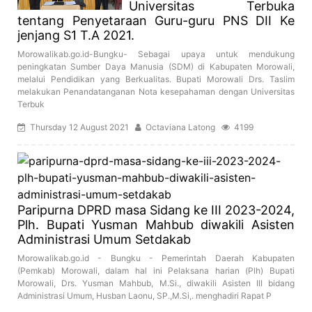
Universitas Terbuka
tentang Penyetaraan Guru-guru PNS DII Ke
jenjang S1 T.A 2021.
Morowalikab.go.id-Bungku- Sebagai upaya untuk mendukung
peningkatan Sumber Daya Manusia (SDM) di Kabupaten Morowali,
melalui Pendidikan yang Berkualitas. Bupati Morowali Drs. Taslim
melakukan Penandatanganan Nota kesepahaman dengan Universitas
Terbuk
Thursday 12 August 2021
Octaviana Latong
4199
Paripurna DPRD masa Sidang ke III 2023-2024,
Plh. Bupati Yusman Mahbub diwakili Asisten
Administrasi Umum Setdakab
Morowalikab.go.id - Bungku - Pemerintah Daerah Kabupaten
(Pemkab) Morowali, dalam hal ini Pelaksana harian (Plh) Bupati
Morowali, Drs. Yusman Mahbub, M.Si., diwakili Asisten III bidang
Administrasi Umum, Husban Laonu, SP.,M.Si,. menghadiri Rapat P