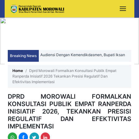
Audiensi Dengan Kemendikdasmen, Bupati Iksan
Perjuangkan Peningkatan Mutu dan Pemerataan
Breaking News
Sekda Morowali Yusman Mahbub Hadiri Peringatan
Pendidikan Morowali
HUT ke-15 Kecamatan Bungku Timur
Home
Dprd Morowali Formalkan Konsultasi Publik Empat
Ranperda Inisiatif 2026 Tekankan Presisi Regulatif Dan
Efektivitas Implementasi
DPRD MOROWALI FORMALKAN
KONSULTASI PUBLIK EMPAT RANPERDA
INISIATIF 2026, TEKANKAN PRESISI
REGULATIF DAN EFEKTIVITAS
IMPLEMENTASI