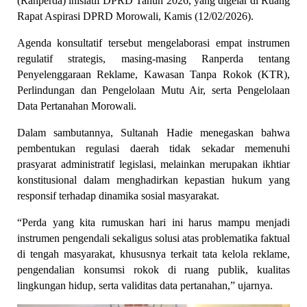
(Ranperda) inisiatif DPRD Tahun 2026, yang digelar di Ruang 
Rapat Aspirasi DPRD Morowali, Kamis (12/02/2026).
Agenda konsultatif tersebut mengelaborasi empat instrumen 
regulatif strategis, masing-masing Ranperda tentang 
Penyelenggaraan Reklame, Kawasan Tanpa Rokok (KTR), 
Perlindungan dan Pengelolaan Mutu Air, serta Pengelolaan 
Data Pertanahan Morowali. 
Dalam sambutannya, Sultanah Hadie menegaskan bahwa 
pembentukan regulasi daerah tidak sekadar memenuhi 
prasyarat administratif legislasi, melainkan merupakan ikhtiar 
konstitusional dalam menghadirkan kepastian hukum yang 
responsif terhadap dinamika sosial masyarakat.
“Perda yang kita rumuskan hari ini harus mampu menjadi 
instrumen pengendali sekaligus solusi atas problematika faktual 
di tengah masyarakat, khususnya terkait tata kelola reklame, 
pengendalian konsumsi rokok di ruang publik, kualitas 
lingkungan hidup, serta validitas data pertanahan,” ujarnya.