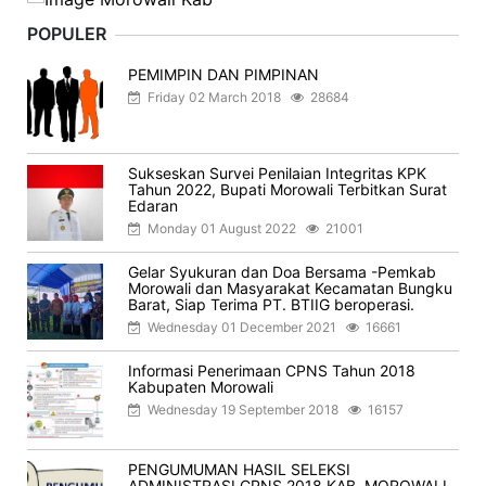
POPULER
PEMIMPIN DAN PIMPINAN
Friday 02 March 2018
28684
Sukseskan Survei Penilaian Integritas KPK
Tahun 2022, Bupati Morowali Terbitkan Surat
Edaran
Monday 01 August 2022
21001
Gelar Syukuran dan Doa Bersama -Pemkab
Morowali dan Masyarakat Kecamatan Bungku
Barat, Siap Terima PT. BTIIG beroperasi.
Wednesday 01 December 2021
16661
Informasi Penerimaan CPNS Tahun 2018
Kabupaten Morowali
Wednesday 19 September 2018
16157
PENGUMUMAN HASIL SELEKSI
ADMINISTRASI CPNS 2018 KAB. MOROWALI