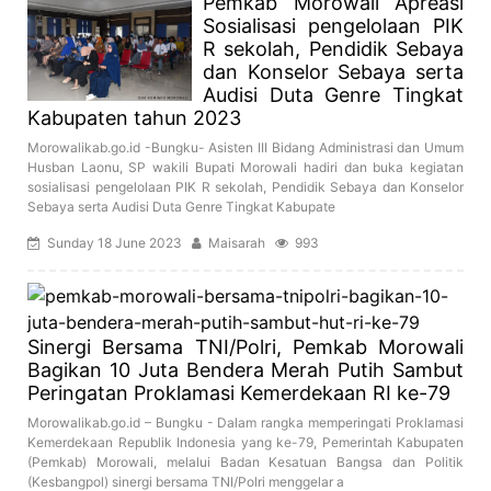
Pemkab Morowali Apreasi
Sosialisasi pengelolaan PIK
R sekolah, Pendidik Sebaya
dan Konselor Sebaya serta
Audisi Duta Genre Tingkat
Kabupaten tahun 2023
Morowalikab.go.id -Bungku- Asisten III Bidang Administrasi dan Umum
Husban Laonu, SP wakili Bupati Morowali hadiri dan buka kegiatan
sosialisasi pengelolaan PIK R sekolah, Pendidik Sebaya dan Konselor
Sebaya serta Audisi Duta Genre Tingkat Kabupate
Sunday 18 June 2023
Maisarah
993
Sinergi Bersama TNI/Polri, Pemkab Morowali
Bagikan 10 Juta Bendera Merah Putih Sambut
Peringatan Proklamasi Kemerdekaan RI ke-79
Morowalikab.go.id – Bungku - Dalam rangka memperingati Proklamasi
Kemerdekaan Republik Indonesia yang ke-79, Pemerintah Kabupaten
(Pemkab) Morowali, melalui Badan Kesatuan Bangsa dan Politik
(Kesbangpol) sinergi bersama TNI/Polri menggelar a