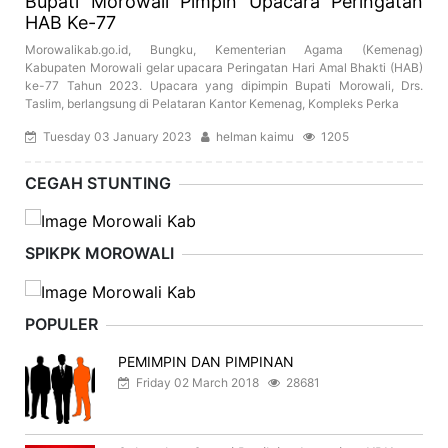
Bupati Morowali Pimpin Upacara Peringatan
HAB Ke-77
Morowalikab.go.id, Bungku, Kementerian Agama (Kemenag)
Kabupaten Morowali gelar upacara Peringatan Hari Amal Bhakti (HAB)
ke-77 Tahun 2023. Upacara yang dipimpin Bupati Morowali, Drs.
Taslim, berlangsung di Pelataran Kantor Kemenag, Kompleks Perka
Tuesday 03 January 2023
helman kaimu
1205
CEGAH STUNTING
SPIKPK MOROWALI
POPULER
PEMIMPIN DAN PIMPINAN
Friday 02 March 2018
28681