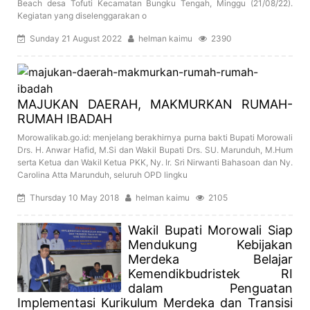
Beach desa Tofuti Kecamatan Bungku Tengah, Minggu (21/08/22).
Kegiatan yang diselenggarakan o
Sunday 21 August 2022
helman kaimu
2390
MAJUKAN DAERAH, MAKMURKAN RUMAH-
RUMAH IBADAH
Morowalikab.go.id: menjelang berakhirnya purna bakti Bupati Morowali
Drs. H. Anwar Hafid, M.Si dan Wakil Bupati Drs. SU. Marunduh, M.Hum
serta Ketua dan Wakil Ketua PKK, Ny. Ir. Sri Nirwanti Bahasoan dan Ny.
Carolina Atta Marunduh, seluruh OPD lingku
Thursday 10 May 2018
helman kaimu
2105
Wakil Bupati Morowali Siap
Mendukung Kebijakan
Merdeka Belajar
Kemendikbudristek RI
dalam Penguatan
Implementasi Kurikulum Merdeka dan Transisi