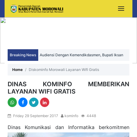
Audiensi Dengan Kemendikdasmen, Bupati Iksan
Breaking News
Perjuangkan Peningkatan Mutu dan Pemerataan
Sekda Morowali Yusman Mahbub Hadiri Peringatan
Home
Diskominfo Morowali Layanan Wifi Gratis
Pendidikan Morowali
HUT ke-15 Kecamatan Bungku Timur
DINAS KOMINFO MEMBERIKAN
LAYANAN WIFI GRATIS
Friday 29 September 2017
kominfo
4448
Dinas Komunikasi dan Informatika
berkomitmen