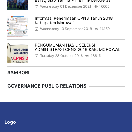
Barat, Siap Terima PT. BTIIG beroperasi.
Wednesday 01 December 2021
16665
Informasi Penerimaan CPNS Tahun 2018
Kabupaten Morowali
Wednesday 19 September 2018
16159
PENGUMUMAN HASIL SELEKSI
ADMINISTRASI CPNS 2018 KAB. MOROWALI
Tuesday 23 October 2018
13815
SAMBORI
Previous
Next
GOVERNANCE PUBLIC RELATIONS
Logo