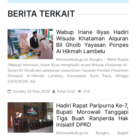
BERITA TERKAIT
Wabup Iriane Iliyas Hadiri
Wisuda Khataman Alquran
Bil Ghoib Yayasan Ponpes
Al Hikmah Lambelu
Morowalikab.go.id, Bungku - Wakil Bupati
(Wabup) Morowali, Iriane Iliyas menghadiri acara Wisuda Khataman Al-
Quran Bil Ghoib dan pelepasan siswa/siswi Yayasan Pondok Pesantren
(Ponpes) Al-Hikmah Lambelu, Kecamatan Bumi Raya, Minggu
(24/5/2026). Ata
Sunday 24 May 2026
Ketut Suta
419
Hadiri Rapat Paripurna Ke-7,
Bupati Morowali Tanggapi
Tiga Buah Ranperda Hak
Inisiatif DPRD
Morowalikab.go.id, Bungku, Bupati