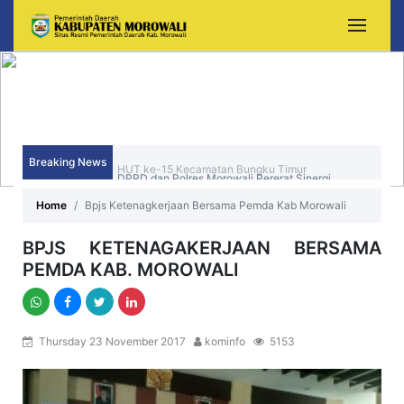
Breaking News
DPRD dan Polres Morowali Pererat Sinergi,
Wujudkan Daerah yang Aman, Kondusif, dan
Home
Bpjs Ketenagkerjaan Bersama Pemda Kab Morowali
Sejahtera
BPJS KETENAGAKERJAAN BERSAMA
PEMDA KAB. MOROWALI
Thursday 23 November 2017
kominfo
5153