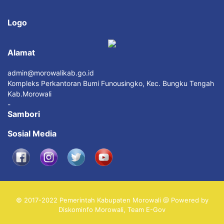
Logo
Alamat
admin@morowalikab.go.id
Kompleks Perkantoran Bumi Funousingko, Kec. Bungku Tengah
Kab.Morowali
-
Sambori
Sosial Media
© 2017-2022 Pemerintah Kabupaten Morowali @ Powered by
Diskominfo Morowali, Team E-Gov