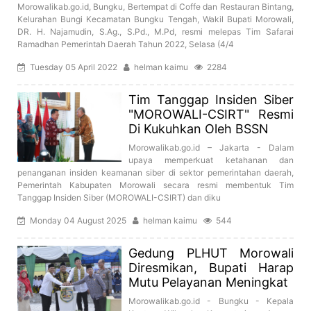
Morowalikab.go.id, Bungku, Bertempat di Coffe dan Restauran Bintang,
Kelurahan Bungi Kecamatan Bungku Tengah, Wakil Bupati Morowali,
DR. H. Najamudin, S.Ag., S.Pd., M.Pd, resmi melepas Tim Safarai
Ramadhan Pemerintah Daerah Tahun 2022, Selasa (4/4
Tuesday 05 April 2022
helman kaimu
2284
Tim Tanggap Insiden Siber
"MOROWALI-CSIRT" Resmi
Di Kukuhkan Oleh BSSN
Morowalikab.go.id – Jakarta - Dalam
upaya memperkuat ketahanan dan
penanganan insiden keamanan siber di sektor pemerintahan daerah,
Pemerintah Kabupaten Morowali secara resmi membentuk Tim
Tanggap Insiden Siber (MOROWALI-CSIRT) dan diku
Monday 04 August 2025
helman kaimu
544
Gedung PLHUT Morowali
Diresmikan, Bupati Harap
Mutu Pelayanan Meningkat
Morowalikab.go.id - Bungku - Kepala