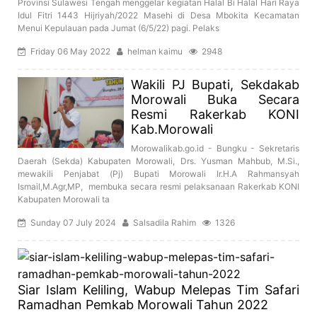
Provinsi Sulawesi Tengah menggelar kegiatan Halal Bi Halal Hari Raya
Idul Fitri 1443 Hijriyah/2022 Masehi di Desa Mbokita Kecamatan
Menui Kepulauan pada Jumat (6/5/22) pagi. Pelaks
Friday 06 May 2022
helman kaimu
2948
Wakili PJ Bupati, Sekdakab
Morowali Buka Secara
Resmi Rakerkab KONI
Kab.Morowali
Morowalikab.go.id - Bungku - Sekretaris
Daerah (Sekda) Kabupaten Morowali, Drs. Yusman Mahbub, M.Si.,
mewakili Penjabat (Pj) Bupati Morowali Ir.H.A Rahmansyah
Ismail,M.Agr,MP, membuka secara resmi pelaksanaan Rakerkab KONI
Kabupaten Morowali ta
Sunday 07 July 2024
Salsadila Rahim
1326
Siar Islam Keliling, Wabup Melepas Tim Safari
Ramadhan Pemkab Morowali Tahun 2022