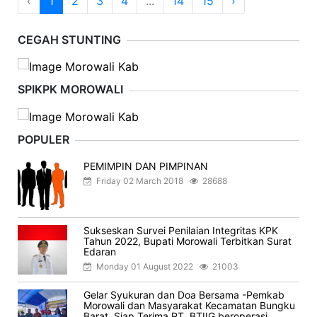
‹
1
2
3
4
...
14
15
›
CEGAH STUNTING
SPIKPK MOROWALI
POPULER
PEMIMPIN DAN PIMPINAN
Friday 02 March 2018
28688
Sukseskan Survei Penilaian Integritas KPK
Tahun 2022, Bupati Morowali Terbitkan Surat
Edaran
Monday 01 August 2022
21003
Gelar Syukuran dan Doa Bersama -Pemkab
Morowali dan Masyarakat Kecamatan Bungku
Barat, Siap Terima PT. BTIIG beroperasi.