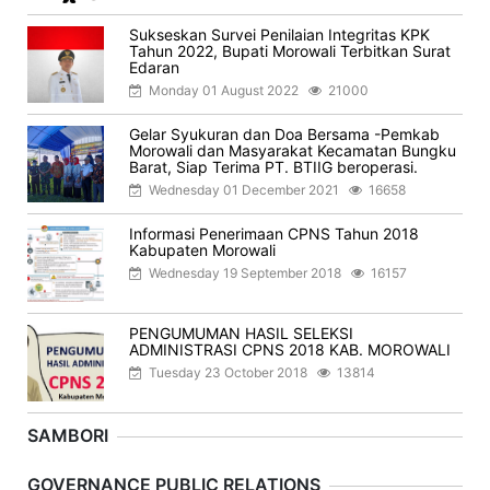
Sukseskan Survei Penilaian Integritas KPK
Tahun 2022, Bupati Morowali Terbitkan Surat
Edaran
Monday 01 August 2022
21000
Gelar Syukuran dan Doa Bersama -Pemkab
Morowali dan Masyarakat Kecamatan Bungku
Barat, Siap Terima PT. BTIIG beroperasi.
Wednesday 01 December 2021
16658
Informasi Penerimaan CPNS Tahun 2018
Kabupaten Morowali
Wednesday 19 September 2018
16157
PENGUMUMAN HASIL SELEKSI
ADMINISTRASI CPNS 2018 KAB. MOROWALI
Tuesday 23 October 2018
13814
SAMBORI
Previous
Next
GOVERNANCE PUBLIC RELATIONS