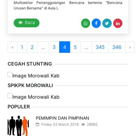
Multisektor Penanggulangan Bencana bertema "Bencana
Urusan Bersama" di Aula L
Baca
‹
1
2
...
3
4
5
...
345
346
›
CEGAH STUNTING
SPIKPK MOROWALI
POPULER
PEMIMPIN DAN PIMPINAN
Friday 02 March 2018
28682