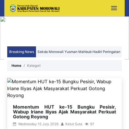
Sekda Morowali Yusman Mahbub Hadiri Peringatan
Breaking News
HUT ke-15 Kecamatan Bungku Timur
DPRD dan Polres Morowali Pererat Sinergi,
Home
Kategori
Wujudkan Daerah yang Aman, Kondusif, dan
Sejahtera
Momentum HUT ke-15 Bungku Pesisir,
Wabup Iriane Iliyas Ajak Masyarakat Perkuat
Gotong Royong
Wednesday 15 July 2026
Ketut Suta
97