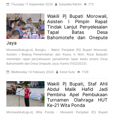
Thursday 11 September 2025
Salsadila Rahim
772
Wakili Pj Bupati Morowali,
Asisten I Pimpin Rapat
Tindak Lanjut Penyelesaian
Tapal Batas Desa
Bahomotefe dan Onepute
Jaya
Morowalikab.go.id, Bungku - Wakili Penjabat (Pj) Bupati Morowali,
Asisten I Bidang Pemerintahan dan Kesra, Ir. Moh. Rizal Badudin
memimpin rapat penyelesaian perselisihan tapal batas antara Desa
Bahomotefe dan Desa Onepute Jaya, Kamis (15/2/2023).
Wednesday 14 February 2024
Ketut Suta
1129
Wakili Pj Bupati, Staf Ahli
Abdul Malik Hafid Jadi
Pembina Apel Pembukaan
Turnamen Olahraga HUT
Ke-21 Wita Ponda
Morowalikab.go.id, Wita Ponda - Mewakili Penjabat (Pj) Bupati