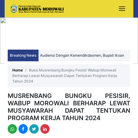
Audiensi Dengan Kemendikdasmen, Bupati Iksan
Perjuangkan Peningkatan Mutu dan Pemerataan
Breaking News
Sekda Morowali Yusman Mahbub Hadiri Peringatan
Pendidikan Morowali
HUT ke-15 Kecamatan Bungku Timur
Home
Buka Musrenbang Bungku Pesisir Wabup Morowali
Berharap Lewat Musyawarah Dapat Tentukan Program Kerja
Tahun 2024
MUSRENBANG BUNGKU PESISIR,
WABUP MOROWALI BERHARAP LEWAT
MUSYAWARAH DAPAT TENTUKAN
PROGRAM KERJA TAHUN 2024