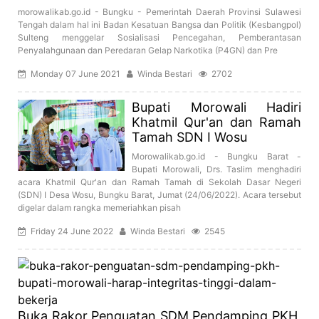
morowalikab.go.id - Bungku - Pemerintah Daerah Provinsi Sulawesi
Tengah dalam hal ini Badan Kesatuan Bangsa dan Politik (Kesbangpol)
Sulteng menggelar Sosialisasi Pencegahan, Pemberantasan
Penyalahgunaan dan Peredaran Gelap Narkotika (P4GN) dan Pre
Monday 07 June 2021
Winda Bestari
2702
Bupati Morowali Hadiri
Khatmil Qur'an dan Ramah
Tamah SDN I Wosu
Morowalikab.go.id - Bungku Barat -
Bupati Morowali, Drs. Taslim menghadiri
acara Khatmil Qur'an dan Ramah Tamah di Sekolah Dasar Negeri
(SDN) I Desa Wosu, Bungku Barat, Jumat (24/06/2022). Acara tersebut
digelar dalam rangka memeriahkan pisah
Friday 24 June 2022
Winda Bestari
2545
Buka Rakor Penguatan SDM Pendamping PKH,