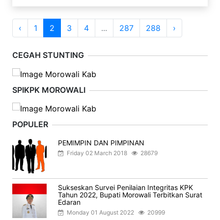
‹
1
2
3
4
...
287
288
›
CEGAH STUNTING
SPIKPK MOROWALI
POPULER
PEMIMPIN DAN PIMPINAN
Friday 02 March 2018
28679
Sukseskan Survei Penilaian Integritas KPK
Tahun 2022, Bupati Morowali Terbitkan Surat
Edaran
Monday 01 August 2022
20999