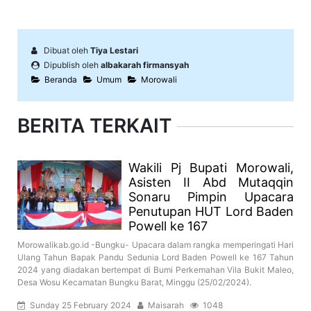
Dibuat oleh
Tiya Lestari
Dipublish oleh
albakarah firmansyah
Beranda
Umum
Morowali
BERITA TERKAIT
Wakili Pj Bupati Morowali,
Asisten II Abd Mutaqqin
Sonaru Pimpin Upacara
Penutupan HUT Lord Baden
Powell ke 167
Morowalikab.go.id -Bungku- Upacara dalam rangka memperingati Hari
Ulang Tahun Bapak Pandu Sedunia Lord Baden Powell ke 167 Tahun
2024 yang diadakan bertempat di Bumi Perkemahan Vila Bukit Maleo,
Desa Wosu Kecamatan Bungku Barat, Minggu (25/02/2024).
Sunday 25 February 2024
Maisarah
1048