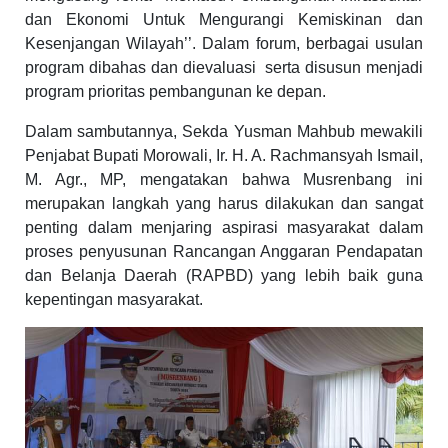
dan Ekonomi Untuk Mengurangi Kemiskinan dan
Kesenjangan Wilayah’’.
Dalam
forum, berbagai usulan
program dibahas dan dievaluasi
serta
disusun menjadi
program prioritas pembangunan ke depan.
Dalam sambutannya, Sekda Yusman Mahbub mewakili
Penjabat Bupati Morowali, Ir. H. A. Rachmansyah
I
sma
i
l,
M. Agr., MP, mengatakan bahwa Musrenbang ini
merupakan langkah yang harus dilakukan dan sangat
penting dalam menjaring aspirasi masyarakat dalam
proses
p
enyusunan Rancangan Anggaran Pendapatan
dan Belanja Daerah (RAPBD) yang lebih baik
guna
kepentingan masyarakat.