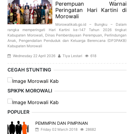
Perempuan Warnai
Peringatan Hari Kartini di
Morowali
Morowalikab.go.id – Bungku – Dalam
rangka memperingati Hari Kartini ke-147 Tahun 2026 tingkat
Kabupaten Morowali, Dinas Pemberdayaan Perempuan, Perlindungan
Anak, Pengendalian Penduduk dan Keluarga Berencana (DP3PAKB)
Kabupaten Morowali
Wednesday 22 April 2026
Tiya Lestari
618
CEGAH STUNTING
SPIKPK MOROWALI
POPULER
PEMIMPIN DAN PIMPINAN
Friday 02 March 2018
28682