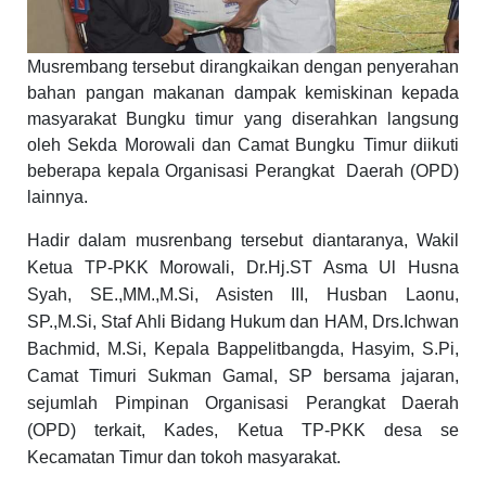
Musrembang tersebut
dirangkaikan dengan
penyerahan
bahan
pangan makanan dampak kemiskinan kepada
masyarakat Bungku timur yang diserahkan langsung
oleh Sekda
Morowali
dan Camat
Bungku
Timur diikuti
beberapa kepala Organisasi Perangkat
Daerah (OPD)
lainnya.
Hadir dalam musrenbang tersebut diantaranya, Wakil
Ketua TP-PKK Morowali, Dr.Hj.ST Asma Ul Husna
Syah, SE.,MM.,M.Si, Asisten III, Husban Laonu,
SP.,M.Si, Staf Ahli Bidang Hukum dan HAM, Drs.Ichwan
Bachmid, M.Si, Kepala Bappelitbangda, Hasyim, S.Pi,
Camat
Timur
i
Sukma
n
Gamal, S
P bersama
jajaran
,
sejumlah
Pimpinan
Organisasi Perangkat Daerah
(OPD) terkait, Kades, Ketua TP-PKK desa se
Kecamatan
Timur
dan tokoh masyarakat.