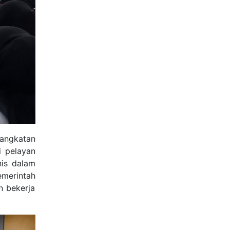
angkatan
i pelayan
nis dalam
emerintah
n bekerja