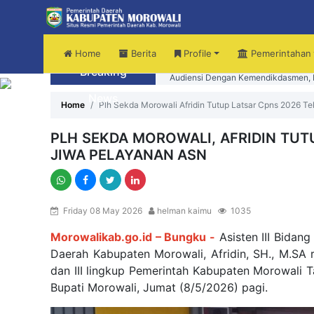
Home
Berita
Profile
Pemerintahan
Breaking
Audiensi Dengan Kemendikdasmen, B
News
Home
Plh Sekda Morowali Afridin Tutup Latsar Cpns 2026 T
PLH SEKDA MOROWALI, AFRIDIN TUT
JIWA PELAYANAN ASN
Friday 08 May 2026
helman kaimu
1035
Morowalikab.go.id – Bungku -
Asisten III Bidang
Daerah Kabupaten Morowali, Afridin, SH., M.SA 
dan III lingkup Pemerintah Kabupaten Morowali T
Bupati Morowali, Jumat (8/5/2026) pagi.