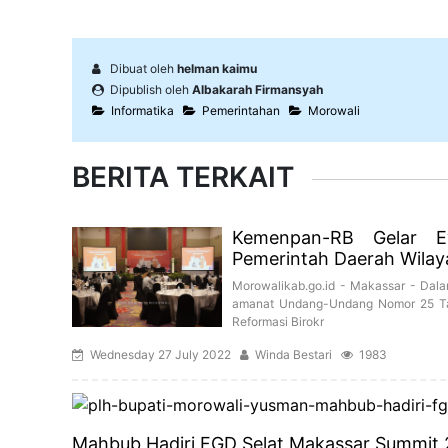
Dibuat oleh
helman kaimu
Dipublish oleh
Albakarah Firmansyah
Informatika
Pemerintahan
Morowali
BERITA TERKAIT
Kemenpan-RB Gelar E
Pemerintah Daerah Wilay
Morowalikab.go.id - Makassar - Dal
amanat Undang-Undang Nomor 25 Tah
Reformasi Birokr
Wednesday 27 July 2022
Winda Bestari
1983
Mahbub Hadiri FGD Selat Makassar Summit 2