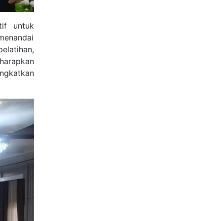
if untuk
 menandai
elatihan,
iharapkan
ngkatkan