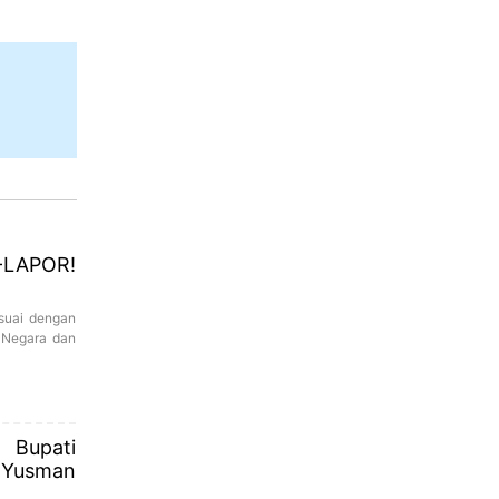
-LAPOR!
suai dengan
 Negara dan
upati
 Yusman