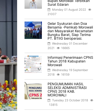
Bupati Morowali Terbitkan
Surat Edaran
Monday 01 August 2022
21007
Gelar Syukuran dan Doa
Bersama -Pemkab Morowali
dan Masyarakat Kecamatan
Bungku Barat, Siap Terima
PT. BTIIG beroperasi.
Wednesday 01 December
2021
16665
Informasi Penerimaan CPNS
Tahun 2018 Kabupaten
Morowali
Wednesday 19 September
2018
16159
PENGUMUMAN HASIL
SELEKSI ADMINISTRASI
CPNS 2018 KAB.
MOROWALI
Tuesday 23 October 2018
13815